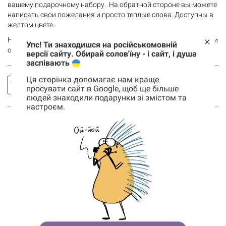
вашему подарочному набору. На обратной стороне вы можете
написать свои пожелания и просто теплые слова. Доступны в
желтом цвете.
Назовите, пожалуйста, желаемый цвет бирочки менеджеру при
Упс! Ти знаходишся на російськомовній
оформлении заказа или оставьте комментарий.
версії сайту. Обирай солов'їну - і сайт, і душа
заспівають
Ця сторінка допомагає нам краще
Заказать
Спросить
просувати сайт в Google, щоб ще більше
звонок
про товар
людей знаходили подарунки зі змістом та
настроєм.
Корзина
0 товары
Корзина пуста
ВОЗМОЖНО, ТЕБЯ ТАКЖЕ
ЗАИНТЕРЕСУЮТ