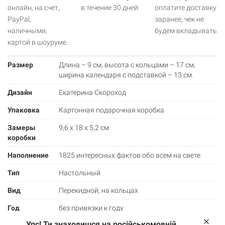
онлайн, на счет,
в течение 30 дней
оплатите доставку
PayPal,
заранее, чек не
наличными,
будем вкладывать
картой в шоуруме.
Размер
Длина – 9 см, высота с кольцами – 17 см,
ширина календаря с подставкой – 13 см.
Дизайн
Екатерина Скороход
Упаковка
Картонная подарочная коробка
Замеры
9,6 х 18 х 5,2 см
коробки
Наполнение
1825 интересных фактов обо всем на свете
Тип
Настольный
Вид
Перекидной, на кольцах
Год
без привязки к году
Упс! Ти знаходишся на російськомовній