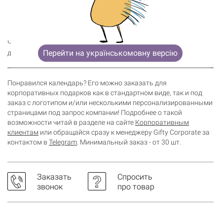
диаметра.
На Сатурне и Юпитере идут дожди из алмазов.
Сладкая вата была изобретена дантистом в 1897 году.
Читай, удивляйся и делись интересностями с другими —
Перейти на українськомовну версію
добавляй календарь в корзину!
Понравился календарь? Его можно заказать для
корпоративных подарков как в стандартном виде, так и под
заказ с логотипом и/или несколькими персонализированными
страницами под запрос компании! Подробнее о такой
возможности читай в разделе на сайте
Корпоративным
клиентам
или обращайся сразу к менеджеру Gifty Corporate за
контактом в
Telegram
. Минимальный заказ - от 30 шт.
Заказать
Спросить
звонок
про товар