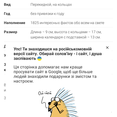
Вид
Перекидной, на кольцах
Год
без привязки к году
Наполнение
1825 интересных фактов обо всем на свете
Размер
Длина – 9 см, высота с кольцами – 17 см,
ширина календаря с подставкой – 13 см.
Дизайн
Екатерина Скороход
Упс! Ти знаходишся на російськомовній
версії сайту. Обирай солов'їну - і сайт, і душа
Упаковка
Картонная подарочная коробка
заспівають
Замеры
9,6 х 18 х 5,2 см
Ця сторінка допомагає нам краще
коробки
просувати сайт в Google, щоб ще більше
людей знаходили подарунки зі змістом та
настроєм.
Корзина
Взращивай в себе способность удивляться — узнавай
0 товары
интересные факты каждый день.
Знаешь ли ты, что:
Корзина пуста
Самая длинная зафиксированная икота длилась 68 лет.
Оливковые деревья могут жить 2000 лет и даже больше.
Прядь волос крепче медной проволоки того же