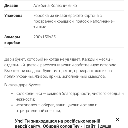
Дизайн
Альбина Колесниченко
Упаковка
коробка из дизайнерского картона с
прозрачной крышкой, поясок, наполнение -
тишью
Замеры
200x150x35
коробки
Дари букет, который никогда не увядает. Каждый месяц –
отдельный цветок, рассказывающий собственную историю.
Вместе они создают букет из цветов, произрастающих на
полях Украины. Живой, яркий, исполненный смыслов.
В календаре-букете:
колокольчики — символ благодарности, чистого сердца и
нежности;
чертополох – оберег, защищающий от зла ​​и
отрицательной энергии;
шиповник дикий — олицетворение любви, красоты,
Упс! Ти знаходишся на російськомовній
молодости и страсти;
версії сайту. Обирай солов'їну - і сайт, і душа
орлики – символ подъема, мечтательности и легкости;