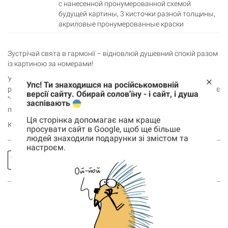
с нанесенной пронумерованной схемой
будущей картины, 3 кисточки разной толщины,
акриловые пронумерованные краски
Зустрічай свята в гармонії – відновлюй душевний спокій разом
із картиною за номерами!
Уявляєш, що лише набір з фарби, пензликів та картини-
Упс! Ти знаходишся на російськомовній
розмальовки – це все, що потрібно для арттерапії? Відкрий своє
версії сайту. Обирай солов'їну - і сайт, і душа
“творче Я”, відключайся від турбот та зроби власноруч
заспівають
прикрасу для інтер’єру.
Ця сторінка допомагає нам краще
Кидай у кошик картину та лови дзен!
просувати сайт в Google, щоб ще більше
людей знаходили подарунки зі змістом та
настроєм.
Корзина
Заказать
Спросить
0 товары
звонок
про товар
Корзина пуста