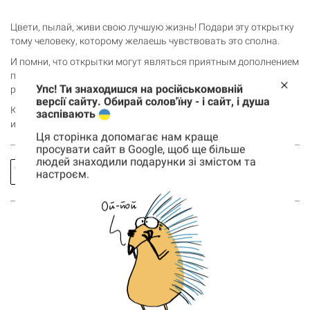
Цвети, пылай, живи свою лучшую жизнь! Подари эту открытку
тому человеку, которому желаешь чувствовать это сполна.
И помни, что открытки могут являться приятным дополнением
подарка, а также атмосферным элементом декора как на
Упс! Ти знаходишся на російськомовній
рабочем месте, так и дома.
версії сайту. Обирай солов'їну - і сайт, і душа
Кинь открытку в корзину, чтобы сделать подарок другу, маме
заспівають
или себе.
Ця сторінка допомагає нам краще
просувати сайт в Google, щоб ще більше
людей знаходили подарунки зі змістом та
Заказать
Спросить
настроєм.
звонок
про товар
Корзина
0 товары
Корзина пуста
ВОЗМОЖНО, ТЕБЯ ТАКЖЕ
ЗАИНТЕРЕСУЮТ