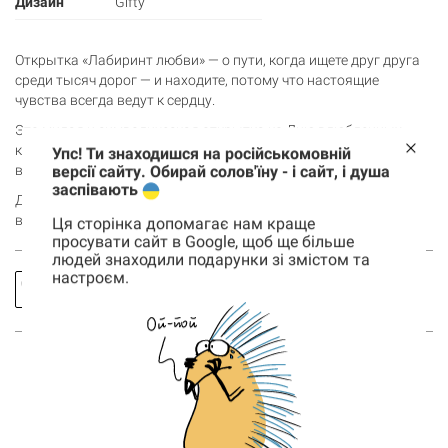
Дизайн
Gifty
Открытка «Лабиринт любви» — о пути, когда ищете друг друга
среди тысяч дорог — и находите, потому что настоящие
чувства всегда ведут к сердцу.
Это милая и символическая открытка ко Дню влюбленных,
которая напоминает: даже если путь был запутанным, самое
Упс! Ти знаходишся на російськомовній
важное — что вы нашли друг друга.
версії сайту. Обирай солов'їну - і сайт, і душа
заспівають
Добавляй открытку в корзину и скажи о любви простыми, но
важными словами.
Ця сторінка допомагає нам краще
просувати сайт в Google, щоб ще більше
людей знаходили подарунки зі змістом та
настроєм.
Заказать
Спросить
Корзина
0 товары
звонок
про товар
Корзина пуста
ВОЗМОЖНО, ТЕБЯ ТАКЖЕ