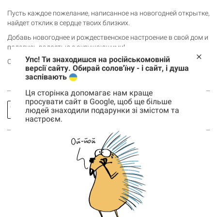
Пусть каждое пожелание, написанное на новогодней открытке,
найдет отклик в сердце твоих близких.
Добавь новогоднее и рождественское настроение в свой дом и
поделись радостью с окружающими!
Упс! Ти знаходишся на російськомовній
Смотри еще другие товары
коллекции «Равновесие»
.
версії сайту. Обирай солов'їну - і сайт, і душа
заспівають
Ця сторінка допомагає нам краще
просувати сайт в Google, щоб ще більше
Заказать
Спросить
людей знаходили подарунки зі змістом та
звонок
про товар
настроєм.
Корзина
0 товары
Корзина пуста
ВОЗМОЖНО, ТЕБЯ ТАКЖЕ
ЗАИНТЕРЕСУЮТ