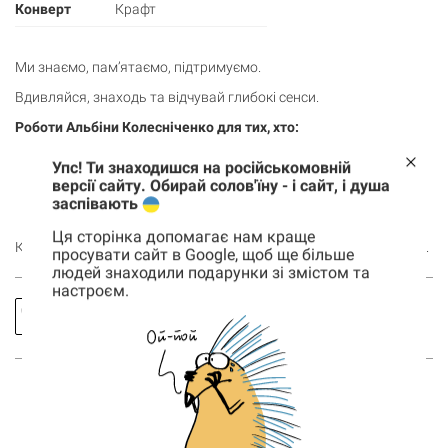
Конверт
Крафт
Ми знаємо, пам’ятаємо, підтримуємо.
Вдивляйся, знаходь та відчувай глибокі сенси.
Роботи Альбіни Колесніченко для тих, хто:
полюбляє символізм в ілюстраціях;
Упс! Ти знаходишся на російськомовній
цінує як зміст, так і форму;
версії сайту. Обирай солов'їну - і сайт, і душа
шукає незвичайний подарунок;
заспівають
підтримує українських ілюстраторів та виробників.
Ця сторінка допомагає нам краще
Купуй листівку та дивись
усі товари
у нашій колекції художниці.
просувати сайт в Google, щоб ще більше
людей знаходили подарунки зі змістом та
настроєм.
Корзина
Заказать
Спросить
0 товары
звонок
про товар
Корзина пуста