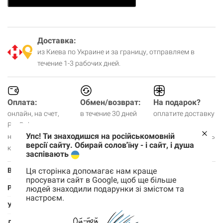
Доставка:
из Киева по Украине и за границу, отправляем в
течение 1-3 рабочих дней.
Оплата:
Обмен/возврат:
На подарок?
онлайн, на счет,
в течение 30 дней
оплатите доставку
PayPal,
заранее, чек не
Упс! Ти знаходишся на російськомовній
наличными,
будем вкладывать
версії сайту. Обирай солов'їну - і сайт, і душа
картой в шоуруме.
заспівають
Ця сторінка допомагає нам краще
Вид
Магнитная открытка
просувати сайт в Google, щоб ще більше
Размер
9х13 см
людей знаходили подарунки зі змістом та
настроєм.
Корзина
Упаковка
Пластиковый пакет с крафтовым держателем
0 товары
Дизайн
Надьожна