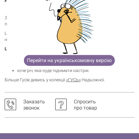
Корзина пуста
Знаєш на що потрібні цілі нєрвні клєтки? Щоб з них не
повилазили нєрвні тигри.
Це цікавий та незвичний формат листівки, який зручно клеїти
на холодильник або інші поверхні.
Ця листівка для тих, хто:
фанатіє від Гуся;
Перейти на українськомовну версію
розуміється на іронії;
хоче річ, яка буде піднімати настрій.
Більше Гусів дивись у колекції
«ГУСЬ»
Надьожної.
Заказать
Спросить
звонок
про товар