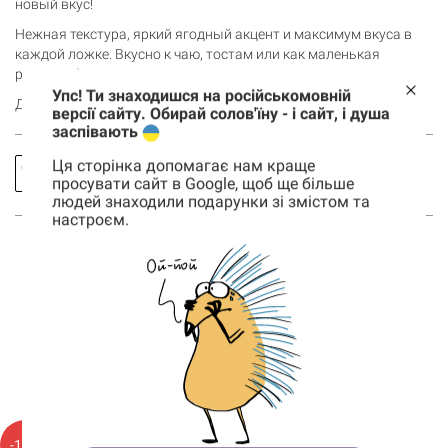
новый вкус!
Нежная текстура, яркий ягодный акцент и максимум вкуса в
каждой ложке. Вкусно к чаю, тостам или как маленькая
радость без повода.
Упс! Ти знаходишся на російськомовній
Добавь в корзину и сделай свой чайный ритуал еще уютнее.
версії сайту. Обирай солов'їну - і сайт, і душа
заспівають
Заказать
Спросить
Ця сторінка допомагає нам краще
просувати сайт в Google, щоб ще більше
звонок
про товар
людей знаходили подарунки зі змістом та
настроєм.
Корзина
0 товары
Корзина пуста
ВОЗМОЖНО, ТЕБЯ ТАКЖЕ
ЗАИНТЕРЕСУЮТ
-13%