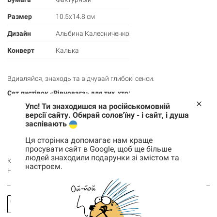
Размер
10.5х14.8 см
Дизайн
Альбина Калесниченко
Конверт
Калька
Вдивляйся, знаходь та відчувай глибокі сенси.
Сет листівок «Рівновага» для тих, хто:
Упс! Ти знаходишся на російськомовній
полюбляє символізм в ілюстраціях;
версії сайту. Обирай солов'їну - і сайт, і душа
цінує як зміст, так і форму;
заспівають
шукає незвичайний подарунок;
колекціонує артові листівки;
Ця сторінка допомагає нам краще
підтримує українських ілюстраторів та виробників.
просувати сайт в Google, щоб ще більше
людей знаходили подарунки зі змістом та
Купуй листівки та дивись
інші роботи
Альбіни Колесніченко!
настроєм.
Набір йде у комплекті із напівпрозорим конвертом та пояском.
Корзина
0 товары
Заказать
Спросить
Корзина пуста
звонок
про товар