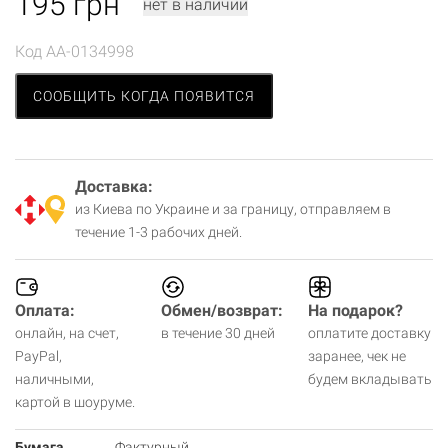
195
грн
нет в наличии
Код
AA-0134998
СООБЩИТЬ КОГДА ПОЯВИТСЯ
Доставка:
из Киева по Украине и за границу, отправляем в
течение 1-3 рабочих дней.
Оплата:
Обмен/возврат:
На подарок?
онлайн, на счет,
в течение 30 дней
оплатите доставку
PayPal,
заранее, чек не
наличными,
будем вкладывать
картой в шоуруме.
Бумага
Фактурный