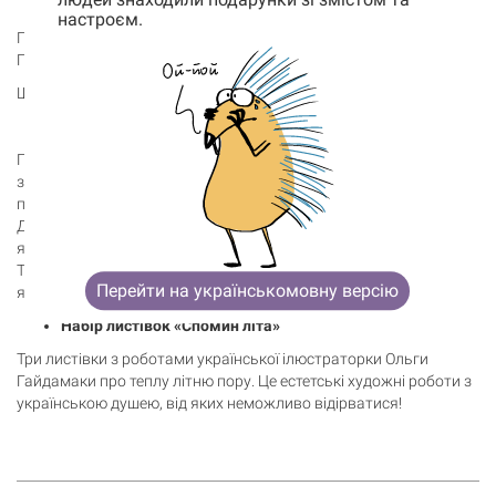
настроєм.
Корзина
Подарунковий набір «Тепло» з художніми ілюстраціями Ольги
0 товары
Гайдамаки!
Що до нього входить:
Корзина пуста
Дерев’яний постер «Півонія»
Постер з ілюстрацією Ольги Гайдамаки — це щось рідне,
знайоме та дуже своє. На ньому зображена чарівна пані-
півонія в традиційному українському вбранні.
Дерево постера чудово передає естетику олійного живопису, в
якому працює художниця.
Такий декор можна повісити на стіну або поставити на будь-
Перейти на українськомовну версію
яку поверхню.
Набір листівок «Спомин літа»
Три листівки з роботами української ілюстраторки Ольги
Гайдамаки про теплу літню пору. Це естетські художні роботи з
українською душею, від яких неможливо відірватися!