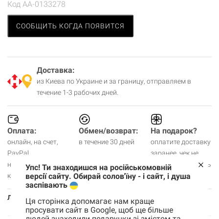
Код
AA-0133278
СООБЩИТЬ КОГДА ПОЯВИТСЯ
Доставка:
из Киева по Украине и за границу, отправляем в
течение 1-3 рабочих дней.
Оплата:
Обмен/возврат:
На подарок?
онлайн, на счет,
в течение 30 дней
оплатите доставку
PayPal,
заранее, чек не
наличными,
будем вкладывать
Упс! Ти знаходишся на російськомовній
версії сайту. Обирай солов'їну - і сайт, і душа
картой в шоуруме.
заспівають
Листівка
Папір - фактурний. Розмір - 10,5х14,8 см.
Ця сторінка допомагає нам краще
Конверт - калька. В наборі 3 шт
просувати сайт в Google, щоб ще більше
людей знаходили подарунки зі змістом та