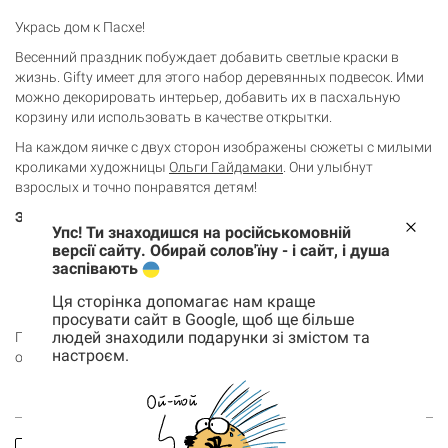
Укрась дом к Пасхе!
Весенний праздник побуждает добавить светлые краски в
жизнь. Gifty имеет для этого набор деревянных подвесок. Ими
можно декорировать интерьер, добавить их в пасхальную
корзину или использовать в качестве открытки.
На каждом яичке с двух сторон изображены сюжеты с милыми
кроликами художницы
Ольги Гайдамаки
. Они улыбнут
взрослых и точно понравятся детям!
Этот набор для тех, кто :
Упс! Ти знаходишся на російськомовній
будет украшать дом к Пасхе;
версії сайту. Обирай солов'їну - і сайт, і душа
заспівають
ищет тематический подарок;
поддерживает украинских иллюстраторов и
Ця сторінка допомагає нам краще
изготовителей.
просувати сайт в Google, щоб ще більше
людей знаходили подарунки зі змістом та
Покупай подвески «Пасхальные кролики» и делай праздник
настроєм.
особенным!
Корзина
0 товары
Корзина пуста
Заказать
Спросить