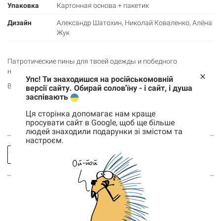
Упаковка
Картонная основа + пакетик
Дизайн
Александр Шатохин, Николай Коваленко, Алёна
Жук
Патротические пины для твоей одежды и победного
настроения.
Упс! Ти знаходишся на російськомовній
В наборе:
версії сайту. Обирай солов'їну - і сайт, і душа
заспівають
Значок Патрон
Значок Тризуб
Ця сторінка допомагає нам краще
Значок Ритм сердца
просувати сайт в Google, щоб ще більше
людей знаходили подарунки зі змістом та
настроєм.
Корзина
Заказать
Спросить
0 товары
звонок
про товар
Корзина пуста