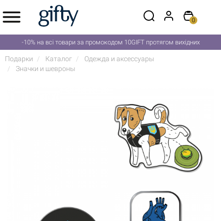
0
-10% на всі товари за промокодом 10GIFT протягом вихідних
Подарки
Каталог
Одежда и аксессуары
Значки и шевроны