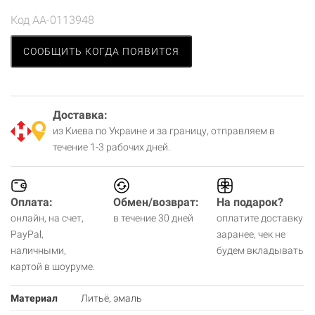
Код
AA-0113948
СООБЩИТЬ КОГДА ПОЯВИТСЯ
Доставка:
из Киева по Украине и за границу, отправляем в
течение 1-3 рабочих дней.
Оплата:
Обмен/возврат:
На подарок?
онлайн, на счет,
в течение 30 дней
оплатите доставку
PayPal,
заранее, чек не
наличными,
будем вкладывать
картой в шоуруме.
Материал
Литьё, эмаль