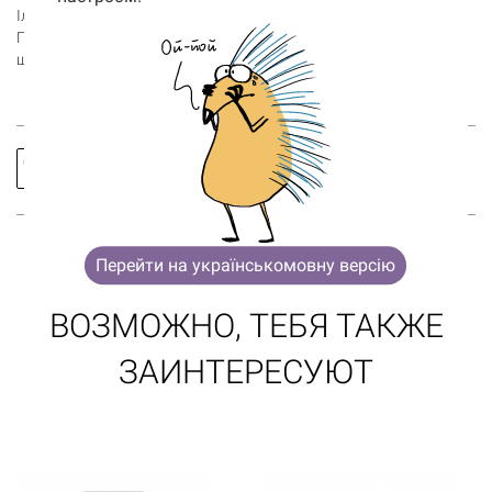
Корзина
Ілюстрація була створена на 31 рік Незалежності України.
0 товары
Героїчність і незламність українців з кожним роком стверджує,
що ми були, є і завжди будемо жити вільно в незалежній країні.
Корзина пуста
Заказать
Спросить
звонок
про товар
Перейти на українськомовну версію
ВОЗМОЖНО, ТЕБЯ ТАКЖЕ
ЗАИНТЕРЕСУЮТ