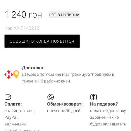
1 240
грн
нет в наличии
Код
AA-0140210
СООБЩИТЬ КОГДА ПОЯВИТСЯ
Доставка:
из Киева по Украине и за границу, отправляем в
течение 1-3 рабочих дней.
Оплата:
Обмен/возврат:
На подарок?
онлайн, на счет,
в течение 30 дней
оплатите доставку
PayPal,
заранее, чек не
наличными,
будем вкладывать
картой в шоуруме.