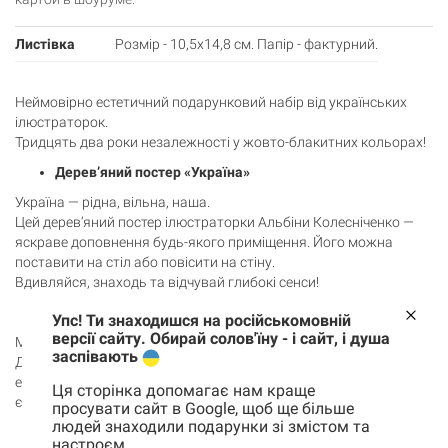
Листівка
Розмір - 10,5х14,8 см. Папір - фактурний.
Неймовірно естетичний подарунковий набір від українських
ілюстраторок.
Тридцять два роки незалежності у жовто-блакитних кольорах!
Дерев’яний постер «Україна»
Україна — рідна, вільна, наша.
Цей дерев’яний постер ілюстраторки Альбіни Колесніченко —
яскраве доповнення будь-якого приміщення. Його можна
поставити на стіл або повісити на стіну.
Вдивляйся, знаходь та відчувай глибокі сенси!
Чашка «Міста України»
Упс! Ти знаходишся на російськомовній
версії сайту. Обирай солов'їну - і сайт, і душа
Міста України, що з’являлися у новинах з 24 лютого.
заспівають
Дизайнерка Анна Єгорова втілила їх у жовто-блакитній
елегантній каліграфії на керамічній чашці. Вона нагадує про
Ця сторінка допомагає нам краще
єдність українців та додасть бадьорості ранкам.
просувати сайт в Google, щоб ще більше
людей знаходили подарунки зі змістом та
Листівка «Незалежна»
настроєм.