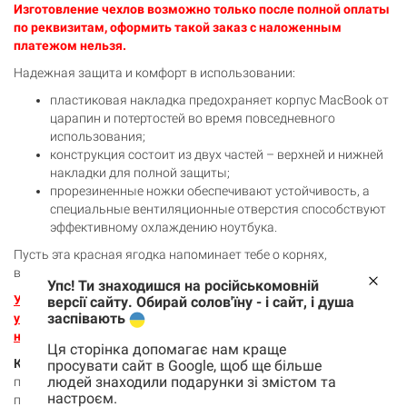
Изготовление чехлов возможно только после полной оплаты
по реквизитам, оформить такой заказ с наложенным
платежом нельзя.
Надежная защита и комфорт в использовании:
пластиковая накладка предохраняет корпус MacBook от
царапин и потертостей во время повседневного
использования;
конструкция состоит из двух частей – верхней и нижней
накладки для полной защиты;
прорезиненные ножки обеспечивают устойчивость, а
специальные вентиляционные отверстия способствуют
эффективному охлаждению ноутбука.
Пусть эта красная ягодка напоминает тебе о корнях,
вдохновляет и одновременно бережно оберегает твой гаджет.
Упс! Ти знаходишся на російськомовній
Укажи модель устройства в комментарии к заказу, оплати и
версії сайту. Обирай солов'їну - і сайт, і душа
заспівають
уже через 3-5 дней в твоих руках будет новая оригинальная
накладка-чехол, который мы сделали лично для тебя.
Ця сторінка допомагає нам краще
Как определить правильную модель MacBook:
необходимо
просувати сайт в Google, щоб ще більше
людей знаходили подарунки зі змістом та
посмотреть на заднюю часть корпуса твоего Macbook и
настроєм.
посмотреть там номер модели (А****).