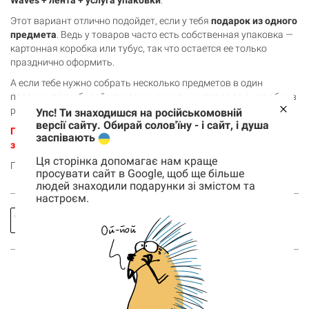
Waves
+ лента + услуга упаковки
.
Этот вариант отлично подойдет, если у тебя
подарок из одного
предмета
. Ведь у товаров часто есть собственная упаковка —
картонная коробка или тубус, так что остается ее только
празднично оформить.
А если тебе нужно собрать несколько предметов в один
подарок, то выбирай упаковку нескольких товаров в коробку в
разделе
УПАКОВКА
.
Упс! Ти знаходишся на російськомовній
версії сайту. Обирай солов'їну - і сайт, і душа
ПОСЛУГА пакування подарунку надається лише при
заспівають
замовленні товару в Gifty
Ця сторінка допомагає нам краще
Посмотри также бумагу с другими узорами ниже.
просувати сайт в Google, щоб ще більше
людей знаходили подарунки зі змістом та
настроєм.
Корзина
0 товары
Заказать
Спросить
звонок
про товар
Корзина пуста