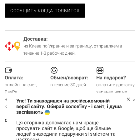
СООБЩИТЬ КОГДА ПОЯВИТСЯ
Доставка:
из Киева по Украине и за границу, отправляем в
течение 1-3 рабочих дней.
Оплата:
Обмен/возврат:
На подарок?
онлайн, на счет,
в течение 30 дней
оплатите доставку
PayPal,
заранее, чек не
наличными,
будем вкладывать
Упс! Ти знаходишся на російськомовній
версії сайту. Обирай солов'їну - і сайт, і душа
картой в шоуруме.
заспівають
Состав
мука пшеничная в/г, сахар белый
Ця сторінка допомагає нам краще
кристаллический, подсолнечное масло
просувати сайт в Google, щоб ще більше
рафинированное. Пищевая ценность 100 г
людей знаходили подарунки зі змістом та
настроєм.
продукта: белки - 2 г, жиры - 3,2 г (из них