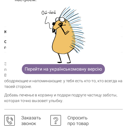
Корзина
насыщенные жиры - 0,6 г, углеводы - 83 г
0 товары
(пищевые волокна - 1,6 г, сахар - 45 г).
Энергетическая ценность (на 100 г): 398
Корзина пуста
кКал/1665 кДж.
Количество
7 штук в наборе
Срок
3 месяца с даты изготовления
годности
Это печенье о вашей дружбе, которая держится на смехе,
Перейти на українськомовну версію
поддержке и тех словах, которые всегда приходят вовремя.
Внутри — маленькие предсказания, подмигивающие,
ободряющие и напоминающие: у тебя есть кто-то, кто всегда на
твоей стороне.
Добавь печенье в корзину и подари подруге частицу заботы,
которая точно вызовет улыбку.
Заказать
Спросить
звонок
про товар