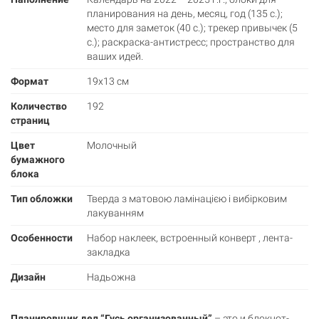
планирования на день, месяц, год (135 с.);
место для заметок (40 с.); трекер привычек (5
с.); раскраска-антистресс; пространство для
ваших идей.
Формат
19х13 см
Количество
192
страниц
Цвет
Молочный
бумажного
блока
Тип обложки
Тверда з матовою ламінацією і вибірковим
лакуванням
Особенности
Набор наклеек, встроенный конверт , лента-
закладка
Дизайн
Надьожна
Планировщик дел “Гусь организованный”
– это и блокнот-