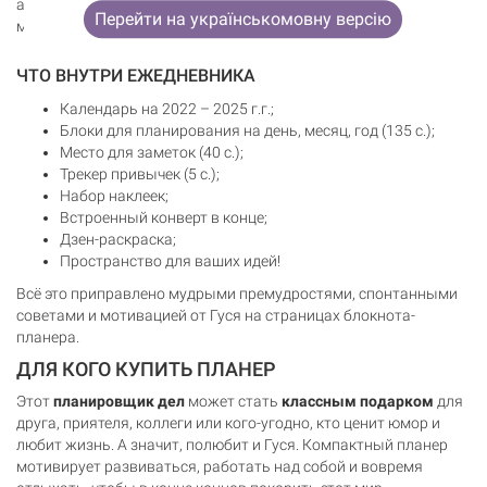
а значит вы можете начинать вести планировщик дел в любой
Перейти на українськомовну версію
момент.
ЧТО ВНУТРИ ЕЖЕДНЕВНИКА
Календарь на 2022 – 2025 г.г.;
Блоки для планирования на день, месяц, год (135 с.);
Место для заметок (40 с.);
Трекер привычек (5 с.);
Набор наклеек;
Встроенный конверт в конце;
Дзен-раскраска;
Пространство для ваших идей!
Всё это приправлено мудрыми премудростями, спонтанными
советами и мотивацией от Гуся на страницах блокнота-
планера.
ДЛЯ КОГО КУПИТЬ ПЛАНЕР
Этот
планировщик дел
может стать
классным подарком
для
друга, приятеля, коллеги или кого-угодно, кто ценит юмор и
любит жизнь. А значит, полюбит и Гуся. Компактный планер
мотивирует развиваться, работать над собой и вовремя