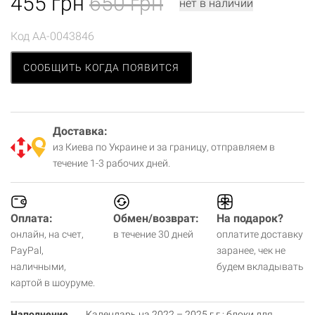
455
грн
650 грн
нет в наличии
Код
AA-0043846
СООБЩИТЬ КОГДА ПОЯВИТСЯ
Доставка:
из Киева по Украине и за границу, отправляем в
течение 1-3 рабочих дней.
Оплата:
Обмен/возврат:
На подарок?
онлайн, на счет,
в течение 30 дней
оплатите доставку
PayPal,
заранее, чек не
наличными,
будем вкладывать
картой в шоуруме.
Наполнение
Календарь на 2022 – 2025 г.г.; блоки для