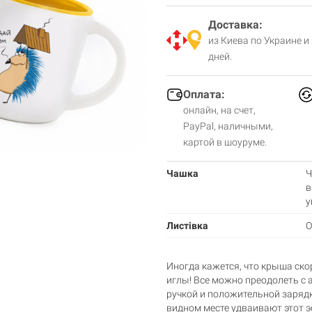
Доставка:
из Киева по Украине и
дней.
Оплата:
онлайн, на счет,
PayPal, наличными,
картой в шоуруме.
Чашка
Ч
в
у
Листівка
О
Иногда кажется, что крыша скор
иглы! Все можно преодолеть с
ручкой и положительной заряд
видном месте удваивают этот э