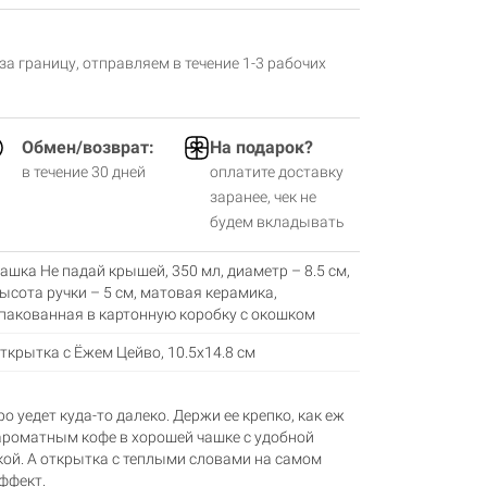
 за границу, отправляем в течение 1-3 рабочих
Обмен/возврат:
На подарок?
в течение 30 дней
оплатите доставку
заранее, чек не
будем вкладывать
ашка Не падай крышей, 350 мл, диаметр – 8.5 см,
ысота ручки – 5 см, матовая керамика,
пакованная в картонную коробку с окошком
ткрытка с Ёжем Цейво, 10.5х14.8 см
о уедет куда-то далеко. Держи ее крепко, как еж
 ароматным кофе в хорошей чашке с удобной
кой. А открытка с теплыми словами на самом
ффект.