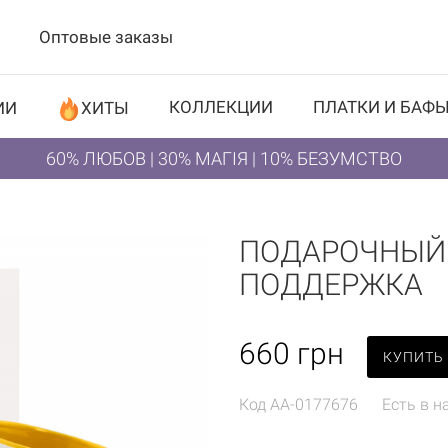
Оптовые заказы
КОЛЛЕКЦИИ
ПЛАТКИ И БАФ
ИИ
ХИТЫ
60% ЛЮБОВ | 30% МАГІЯ | 10% БЕЗУМСТВО
ПОДАРОЧНЫЙ 
ПОДДЕРЖКА
660
грн
КУПИТЬ
Код
AA-0177676
Есть в н