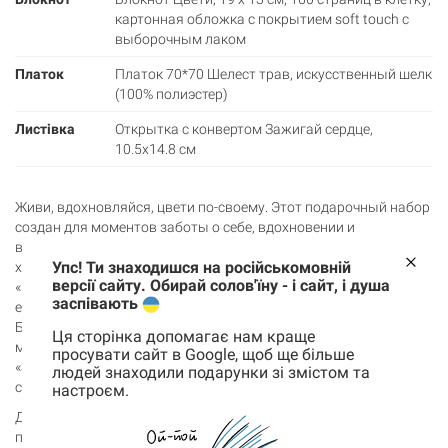
картонная обложка с покрытием soft touch с
выборочным лаком
Платок
Платок 70*70 Шелест трав, искусственный шелк
(100% полиэстер)
Листівка
Открытка с конвертом Зажигай сердце,
10.5х14.8 см
Живи, вдохновляйся, цвети по-своему. Этот подарочный набор
создан для моментов заботы о себе, вдохновении и
внутреннем дзене – для себя или для человека, которому
Упс! Ти знаходишся на російськомовній
хочется сказать что-то важное без лишних слов. Платок
версії сайту. Обирай солов'їну - і сайт, і душа
«Шелест трав» легкий и нежный, он станет акцентом в
заспівають
ежедневных образах и подарит ощущение покоя в мелочах.
Блокнот «Цветы» — это пространство для мыслей, планов и
Ця сторінка допомагає нам краще
мечтаний, которые только начинают прорастать, а открытка
просувати сайт в Google, щоб ще більше
«Зажги сердце» — теплое напоминание жить с огоньком,
людей знаходили подарунки зі змістом та
слушать себя и доверять собственному ритму.
настроєм.
Корзина
0 товары
Добавляй в корзину и дари на день рождения, 8 марта или
просто так – без повода, но со смыслом.