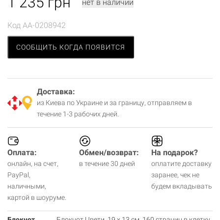
1 235
грн
нет в наличии
Код
AA-0208942
СООБЩИТЬ КОГДА ПОЯВИТСЯ
Доставка:
из Киева по Украине и за границу, отправляем в
течение 1-3 рабочих дней.
Оплата:
Обмен/возврат:
На подарок?
онлайн, на счет,
в течение 30 дней
оплатите доставку
PayPal,
заранее, чек не
наличными,
будем вкладывать
картой в шоуруме.
Блокнот
Блокнот Цвети, 19 х 13 см, 160 страниц в клетку,