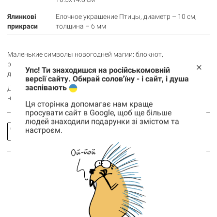
Ялинкові
Елочное украшение Птицы, диаметр – 10 см,
прикраси
толщина – 6 мм
Маленькие символы новогодней магии: блокнот,
расцветающий новыми идеями, украшение, приносящее уют в
Упс! Ти знаходишся на російськомовній
дом, и открытка, несущая радостное известие.
версії сайту. Обирай солов'їну - і сайт, і душа
заспівають
Добавляй подарочный набор в корзину – создай праздничное
настроение для тех, кто особенно дорог!
Ця сторінка допомагає нам краще
просувати сайт в Google, щоб ще більше
людей знаходили подарунки зі змістом та
Заказать
Спросить
настроєм.
Корзина
звонок
про товар
0 товары
Корзина пуста
ВОЗМОЖНО, ТЕБЯ ТАКЖЕ