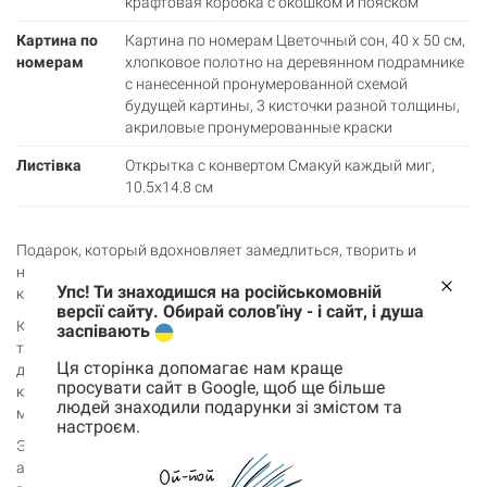
крафтовая коробка с окошком и пояском
Картина по
Картина по номерам Цветочный сон, 40 x 50 см,
номерам
хлопковое полотно на деревянном подрамнике
с нанесенной пронумерованной схемой
будущей картины, 3 кисточки разной толщины,
акриловые пронумерованные краски
Листівка
Открытка с конвертом Смакуй каждый миг,
10.5х14.8 см
Подарок, который вдохновляет замедлиться, творить и
наслаждаться моментом. Этот набор — про время для себя,
Упс! Ти знаходишся на російськомовній
красоту процесса и маленькие радости каждый день.
версії сайту. Обирай солов'їну - і сайт, і душа
Картина по номерам «Цветочный сон» поможет погрузиться в
заспівають
творчество и восстановить внутренний баланс. Раннер «Уют»
Ця сторінка допомагає нам краще
добавит пространству тепла и эстетики, а открытка «Смакуй
просувати сайт в Google, щоб ще більше
кожну мить» напомнит о важности простых приятных
людей знаходили подарунки зі змістом та
моментов.
настроєм.
Корзина
Это подарок для тех, кто ценит спокойствие, творчество и
0 товары
атмосферу вокруг. Добавляй в корзину, чтобы подарить