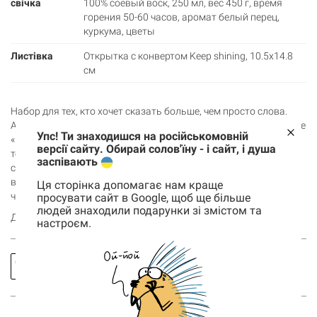
свічка
100% соевый воск, 250 мл, вес 450 г, время
горения 50-60 часов, аромат белый перец,
куркума, цветы
Листівка
Открытка с конвертом Keep shining, 10.5х14.8
см
Набор для тех, кто хочет сказать больше, чем просто слова.
Ароматическая свеча постепенно открывает скрытое послание
Упс! Ти знаходишся на російськомовній
«Пусть тебя греет моя любовь», создавая особый момент
версії сайту. Обирай солов'їну - і сайт, і душа
тепла. Платок «Свободная птичка» добавляет легкости и
заспівають
свободы образа, а открытка Keep shining напоминает: ты
важна и особенная. Идеальный подарок для близкого
Ця сторінка допомагає нам краще
человека!
просувати сайт в Google, щоб ще більше
людей знаходили подарунки зі змістом та
Добавляй в корзину подарочный набор и дари любимой!
настроєм.
Корзина
0 товары
Заказать
Спросить
звонок
про товар
Корзина пуста