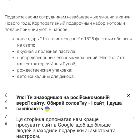
Подарите своим сотрудникам незабываемые эмоции в канун
Нового года. Корпоративный подарочный набор, который
подарит зимний уют. В наборе:
календарь "Что-то интересное" с 1825 фактами обо всем
на свете;
вкусная и полезная пастила;
набор деревянных елочных украшений "Неофолк" от
иллюстраторки Инны Рудой;
рождественская упаковка;
веточка калины для декора.
Стоимость рассчитана на тираж от 100 шт. Для более точного
Упс! Ти знаходишся на російськомовній
просчета сделайте запрос, оставив свою заявку менеджеру по
версії сайту. Обирай солов'їну - і сайт, і душа
корпоративным заказам!
заспівають
Подберем варианты, сделаем визуализацию, проконтролируем
Ця сторінка допомагає нам краще
все детали, отправим в любую точку планеты.
просувати сайт в Google, щоб ще більше
людей знаходили подарунки зі змістом та
Телеграмм: +380 63 139 71 96
,
@giftycorporate
настроєм.