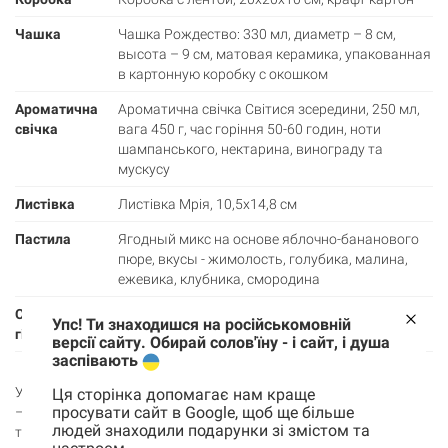
Чашка
Чашка Рождество: 330 мл, диаметр – 8 см,
высота – 9 см, матовая керамика, упакованная
в картонную коробку с окошком
Ароматична
Ароматична свічка Світися зсередини, 250 мл,
свічка
вага 450 г, час горіння 50-60 годин, ноти
шампанського, нектарина, винограду та
мускусу
Листівка
Листівка Мрія, 10,5х14,8 см
Пастила
Ягодный микс на основе яблочно-бананового
пюре, вкусы - жимолость, голубика, малина,
ежевика, клубника, смородина
Святкова
в подарунок
Упс! Ти знаходишся на російськомовній
гілочка
версії сайту. Обирай солов'їну - і сайт, і душа
заспівають
Уяви собі теплий вечір, ялинка мерехтить вогниками, а в руках
Ця сторінка допомагає нам краще
просувати сайт в Google, щоб ще більше
– чашка «Різдво» зі смачною натуральною пастилою. Вона не
людей знаходили подарунки зі змістом та
тільки зігріває, але й нагадує про наші давні традиції – коли