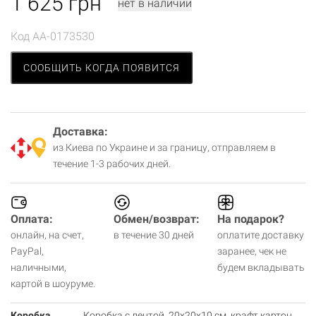
1 625
грн
нет в наличии
Код
AA-0173530
СООБЩИТЬ КОГДА ПОЯВИТСЯ
Доставка:
из Киева по Украине и за границу, отправляем в
течение 1-3 рабочих дней.
Оплата:
Обмен/возврат:
На подарок?
онлайн, на счет,
в течение 30 дней
оплатите доставку
PayPal,
заранее, чек не
наличными,
будем вкладывать
картой в шоуруме.
Коробка
Коробка с лентой, 20х20х10 см, крафт картон