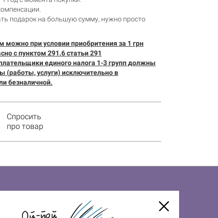
компенсации.
ать подарок на большую сумму, нужно просто
 можно при условии приобритения за 1 грн
но с пунктом 291.6 статьи 291
плательщики единого налога 1-3 групп должны
ы (работы, услуги) исключительно в
ли безналичной.
Спросить
про товар