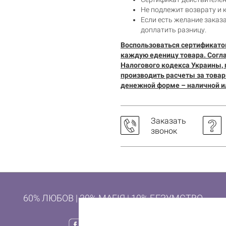
Корзина пуста
Не подлежит возврату и 
Если есть желание заказ
доплатить разницу.
Воспользоваться сертификатом
каждую еденицу товара. Соглас
Налогового кодекса Украины, 
производить расчеты за товар
денежной форме – наличной и
Заказать
звонок
60% ЛЮБОВ | 30% МАГІЯ | 10% БЕЗУМСТВО