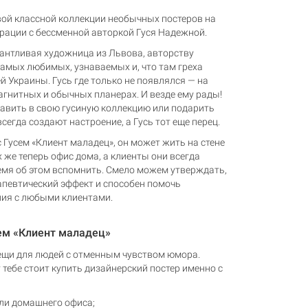
вой классной коллекции необычных постеров на
орации с бессменной авторкой Гуся Надежной.
антливая художница из Львова, авторству
амых любимых, узнаваемых и, что там греха
 Украины. Гусь где только не появлялся — на
магнитных и обычных планерах. И везде ему рады!
обавить в свою гусиную коллекцию или подарить
сегда создают настроение, а Гусь тот еще перец.
с Гусем «Клиент маладец», он может жить на стене
их же теперь офис дома, а клиенты они всегда
емя об этом вспомнить. Смело можем утверждать,
рапевтический эффект и способен помочь
ия с любыми клиентами.
сем «Клиент маладец»
вещи для людей с отменным чувством юмора.
 тебе стоит купить дизайнерский постер именно с
ли домашнего офиса;