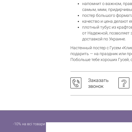
напомнит о важном, прав
самым, ммм, придирчивы
постер большого формата
качество и цена делают 
плотный тубус из крафто
от Надежной, позволяет за
доставкой по Украине.
Настенный постер с Гусем «Кли
подарить — на праздник или пр
Побольше тебе хороших Гусей, о
Заказать
звонок
-10% на всі товари за промокодом 10GIFT протягом вихідних