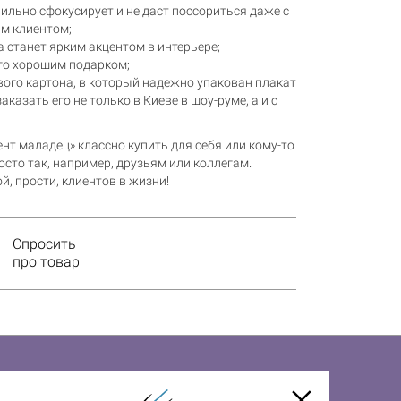
ильно сфокусирует и не даст поссориться даже с
м клиентом;
 станет ярким акцентом в интерьере;
его хорошим подарком;
вого картона, в который надежно упакован плакат
казать его не только в Киеве в шоу-руме, а и с
ент маладец» классно купить для себя или кому-то
осто так, например, друзьям или коллегам.
й, прости, клиентов в жизни!
Спросить
про товар