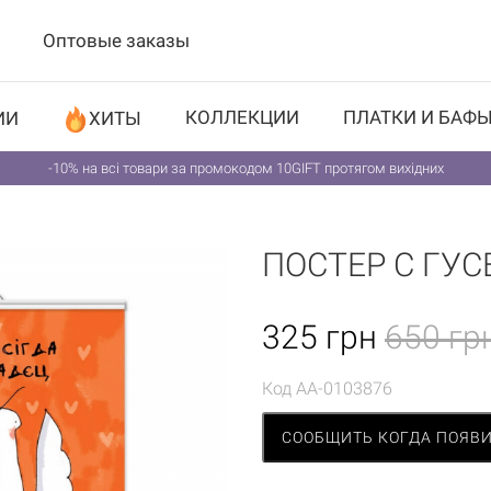
Оптовые заказы
КОЛЛЕКЦИИ
ПЛАТКИ И БАФ
ИИ
ХИТЫ
-10% на всі товари за промокодом 10GIFT протягом вихідних
ПОСТЕР С ГУ
325
грн
650 гр
Код
AA-0103876
СООБЩИТЬ КОГДА ПОЯВ