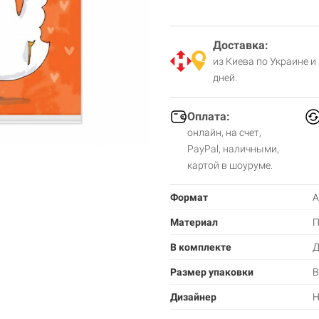
Доставка:
из Киева по Украине и
дней.
Оплата:
онлайн, на счет,
PayPal, наличными,
картой в шоуруме.
Формат
А
Материал
П
В комплекте
Д
Размер упаковки
В
Дизайнер
Н