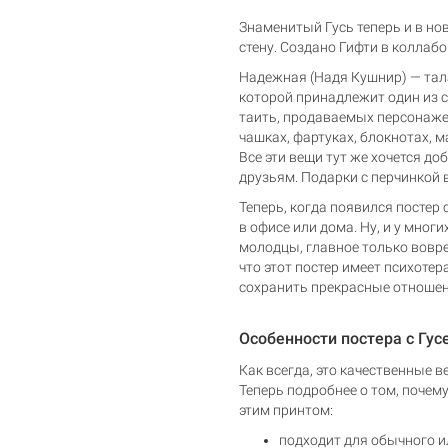
Знаменитый Гусь теперь и в но
стену. Создано Гифти в коллаб
Надежная (Надя Кушнир) — тал
которой принадлежит один из с
таить, продаваемых персонажей
чашках, фартуках, блокнотах, 
Все эти вещи тут же хочется д
друзьям. Подарки с перчинкой в
Теперь, когда появился постер 
в офисе или дома. Ну, и у мног
Корзина пуста
молодцы, главное только вовр
что этот постер имеет психоте
сохранить прекрасные отношен
Особенности постера с Гу
Как всегда, это качественные 
Теперь подробнее о том, почему
этим принтом:
подходит для обычного и