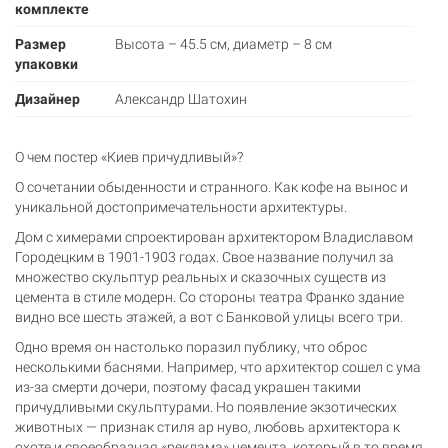
комплекте
Размер
Высота – 45.5 см, диаметр – 8 см
упаковки
Дизайнер
Александр Шатохин
О чем постер «Киев причудливый»?
О сочетании обыденности и странного. Как кофе на вынос и
уникальной достопримечательности архитектуры.
Дом с химерами спроектирован архитектором Владиславом
Городецким в 1901-1903 годах. Свое название получил за
множество скульптур реальных и сказочных существ из
цемента в стиле модерн. Со стороны театра Франко здание
видно все шесть этажей, а вот с Банковой улицы всего три.
Одно время он настолько поразил публику, что оброс
несколькими баснями. Например, что архитектор сошел с ума
из-за смерти дочери, поэтому фасад украшен такими
причудливыми скульптурами. Но появление экзотических
животных — признак стиля ар нуво, любовь архитектора к
охоте и своеобразная «реклама» цемента, который в то время