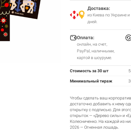
Доставка:
из Киева по Украине и
дней.
Оплата:
онлайн, на счет,
PayPal, наличными,
картой в шоуруме.
Стоимость за 30 шт
5
Минимальный тираж
3
Чтобы сделать ваш корпорати
достаточно добавить к нему о
открытку с подписью. Для это
открыток — «Дерево силы» и «
Колесниченко. На каждой из н
2026 — Огненная лошадь.