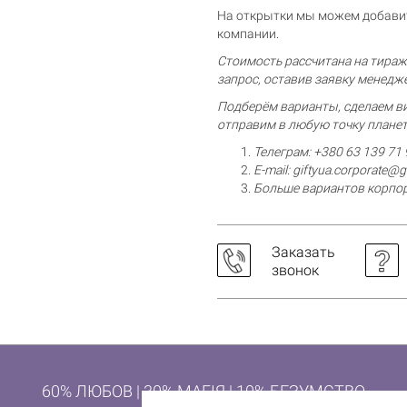
На открытки мы можем добавит
Корзина пуста
компании.
Стоимость рассчитана на тираж 
запрос, оставив заявку менедж
Подберём варианты, сделаем ви
отправим в любую точку плане
Телеграм: +380 63 139 71 
E-mail:
giftyua.corporate@
Больше вариантов корпор
Заказать
звонок
60% ЛЮБОВ | 30% МАГІЯ | 10% БЕЗУМСТВО