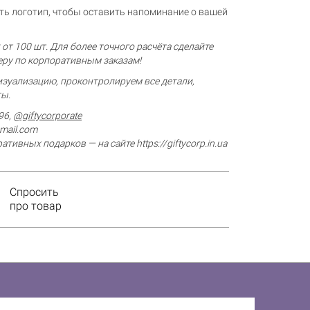
ь логотип, чтобы оставить напоминание о вашей
от 100 шт. Для более точного расчёта сделайте
еру по корпоративным заказам!
зуализацию, проконтролируем все детали,
ты.
96,
@giftycorporate
gmail.com
ативных подарков — на сайте
https://giftycorp.in.ua
Спросить
про товар