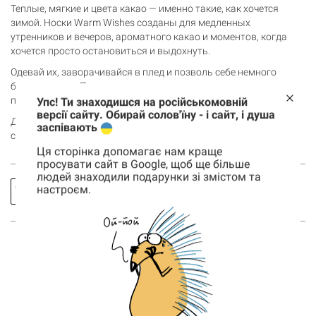
Теплые, мягкие и цвета какао — именно такие, как хочется
зимой. Носки Warm Wishes созданы для медленных
утренников и вечеров, ароматного какао и моментов, когда
хочется просто остановиться и выдохнуть.
Одевай их, заворачивайся в плед и позволь себе немного
больше покоя. Потому что иногда лучшее пожелание — это
просто тепло и уют.
Упс! Ти знаходишся на російськомовній
версії сайту. Обирай солов'їну - і сайт, і душа
Добавляй носки в корзину и дари рождественское настроение
заспівають
себе и близким!
Ця сторінка допомагає нам краще
просувати сайт в Google, щоб ще більше
людей знаходили подарунки зі змістом та
Заказать
Спросить
настроєм.
Корзина
звонок
про товар
0 товары
Корзина пуста
ВОЗМОЖНО, ТЕБЯ ТАКЖЕ