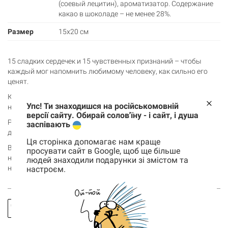
(соевый лецитин), ароматизатор. Содержание
какао в шоколаде – не менее 28%.
Размер
15х20 см
15 сладких сердечек и 15 чувственных признаний – чтобы
каждый мог напомнить любимому человеку, как сильно его
ценят.
Каждая причина чувствуется, как те самые крепкие объятия, и
Упс! Ти знаходишся на російськомовній
напоминает о самом главном.
версії сайту. Обирай солов'їну - і сайт, і душа
Рамку с тёплыми сердцу фразами можно оставить в качестве
заспівають
декора, ведь есть удобная подставка.
Ця сторінка допомагає нам краще
Выбирай этот адвент и даруй маленький праздник для двоих
просувати сайт в Google, щоб ще більше
на много дней вперед, потому что с ним каждый день будет
людей знаходили подарунки зі змістом та
немного слаще.
настроєм.
Корзина
0 товары
Заказать
Спросить
Корзина пуста
звонок
про товар