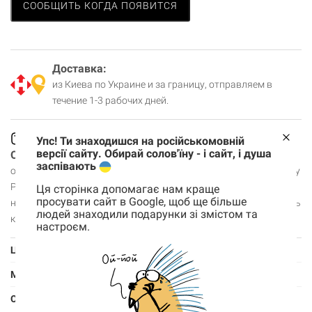
СООБЩИТЬ КОГДА ПОЯВИТСЯ
Доставка:
из Киева по Украине и за границу, отправляем в
течение 1-3 рабочих дней.
Упс! Ти знаходишся на російськомовній
версії сайту. Обирай солов'їну - і сайт, і душа
Оплата:
Обмен/возврат:
На подарок?
заспівають
онлайн, на счет,
в течение 30 дней
оплатите доставку
PayPal,
заранее, чек не
Ця сторінка допомагає нам краще
просувати сайт в Google, щоб ще більше
наличными,
будем вкладывать
людей знаходили подарунки зі змістом та
картой в шоуруме.
настроєм.
Корзина
0 товары
Цвет
Серый
Материал
Саржа
Корзина пуста
Особенности
Молния, подкладка, внутренний кармашек,