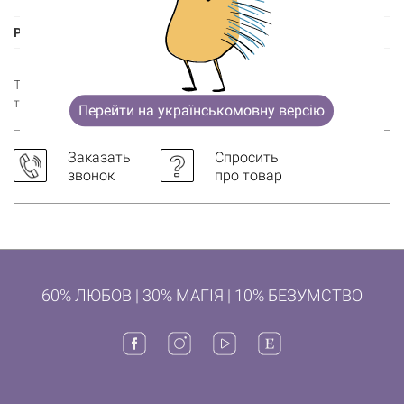
удобная ручка
Размер
37х42 см
Та камон, ну сколько еще можно тупить? Не понимаешь? Гусь
тоже..
Перейти на українськомовну версію
Заказать
Спросить
звонок
про товар
60% ЛЮБОВ | 30% МАГІЯ | 10% БЕЗУМСТВО