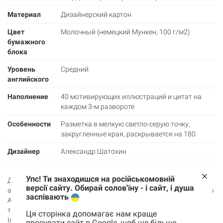
Материал
Дизайнерский картон
Цвет
Молочный (немецкий Мункен, 100 г/м2)
бумажного
блока
Уровень
Средний
английского
Наполнение
40 мотивирующих иллюстраций и цитат на
каждом 3-м развороте
Особенности
Разметка в мелкую светло-серую точку,
закругленные края, раскрывается на 180
Дизайнер
Александр Шатохин
Упс! Ти знаходишся на російськомовній
Держи порцию магии и вдохновения на каждый день с
версії сайту. Обирай солов'їну - і сайт, і душа
авторскими блокнотами Inspiring от иллюстратора из Украины
заспівають
Александра Шатохина и Gifty. Сейчас ты смотришь на один из
трех блокнотов в точку из авторской коллекции — блокнот
Ця сторінка допомагає нам краще
Inspiring notebook. Yellow. В нем есть все необходимое для
просувати сайт в Google, щоб ще більше