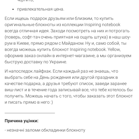
привлекательная цена.
Если ищешь подарок друзьям или близким, то купить
оригинальные блокноты из коллекции Inspiring notebook
всегда отличная идея. Заходи посмотреть на них и потрогать
(поверь, софт-тач очень приятная на ощупь штука) в наш шоу-
рум в Киеве, прямо рядом с Майданом. Ну и, само собой, ты
всегда можешь купить блокнот Inspiring notebook. Yellow,
оформив заказ онлайн в интернет-магазине, а мы организуем
быструю доставку по Украине.
И напоследок лайфхак. Если каждый раз не знаешь, что
выбрать себе на День рождения или другой праздник в
качестве подарка, а друзья требуют список, заведи заранее
виш-лист и в течение года записывай все, что тебе хотелось бы
получить. Можешь начать с того, чтобы заказать этот блокнот
и писать прямо в него :)
___________________________
Причина уцінки:
- незначні заломи обкладинки блокноту