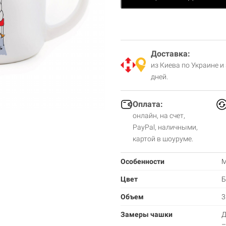
Доставка:
из Киева по Украине и
дней.
Оплата:
онлайн, на счет,
PayPal, наличными,
картой в шоуруме.
Особенности
М
Цвет
Б
Объем
3
Замеры чашки
Д
–