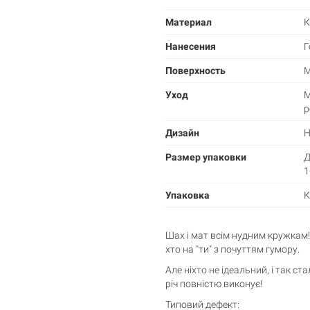
Материал
К
Нанесения
Г
Поверхность
М
Уход
М
р
Дизайн
Н
Корзина пуста
Размер упаковки
Д
1
Упаковка
К
Шах і мат всім нудним кружкам! 
хто на "ти" з почуттям гумору.
Але ніхто не ідеальний, і так с
річ повністю виконує!
Типовий дефект: