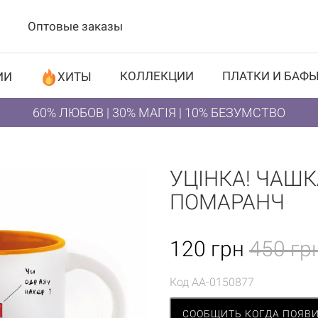
Оптовые заказы
КОЛЛЕКЦИИ
ПЛАТКИ И БАФ
ИИ
ХИТЫ
60% ЛЮБОВ | 30% МАГІЯ | 10% БЕЗУМСТВО
УЦІНКА! ЧАШК
ПОМАРАНЧ
120
грн
450 гр
Код
AA-0150877
СООБЩИТЬ КОГДА ПОЯВ