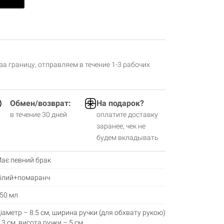
 за границу, отправляем в течение 1-3 рабочих
Обмен/возврат:
На подарок?
в течение 30 дней
оплатите доставку
заранее, чек не
будем вкладывать
ає певний брак
ілий+помаранч
50 мл
іаметр – 8.5 см, ширина ручки (для обхвату рукою)
 3 см, висота ручки – 5 см