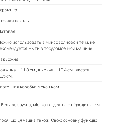
ерамика
орячая деколь
атовая
ожно использовать в микроволновой печи, не
екомендуется мыть в посудомоечной машине
адьожна
овжина – 11.8 см., ширина – 10.4 см., висота –
0.5 см.
артонная коробка с окошком
Велика, зручна, містка та ідеально підходить тим,
талося, що ця чашка також. Свою основну функцію