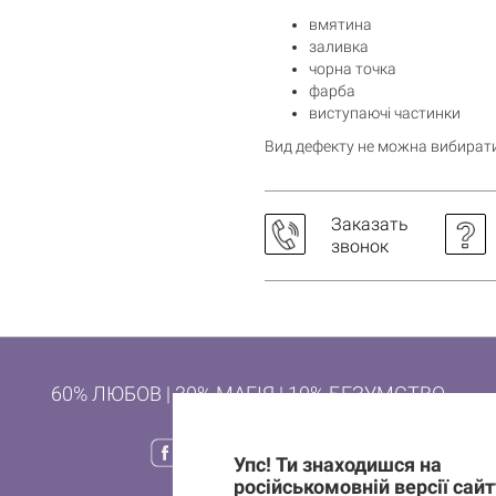
вмятина
заливка
чорна точка
фарба
виступаючі частинки
Вид дефекту не можна вибирати
Заказать
звонок
60% ЛЮБОВ | 30% МАГІЯ | 10% БЕЗУМСТВО
Упс! Ти знаходишся на
російськомовній версії сайт