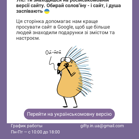
версії сайту. Обирай солов'їну - і сайт, і душа
заспівають
ПОДПИШИСЬ НА НОВОСТИ И ПОЛУЧИ 7%
Ця сторінка допомагає нам краще
СКИДКИ НА ПЕРВЫЙ ЗАКАЗ
просувати сайт в Google, щоб ще більше
людей знаходили подарунки зі змістом та
настроєм.
Подписаться
Корзина
0 товары
Корзина пуста
Провайдер корпоративных
подарков с брендированием
КОНТАКТЫ
+38 063 233 77 20
м. Киев, Костельная, 4,
Перейти на українськомовну версію
+38 098 878 57 47
код на дверях: 1380.
График работы
gifty.in.ua@gmail.com
Пн-Пт — с 10:00 до 18:00