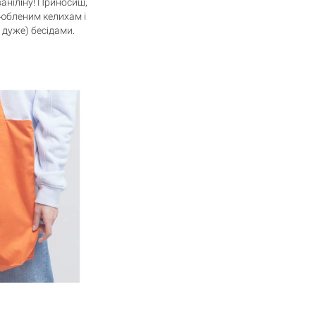
у ваніліну! Приносиш,
любленим келихам і
 дуже) бесідами.