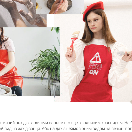
нтичний похід з гарячими напоєм в місце з красивим краєвидом. На б
й вид на захід сонця. Або на дах з неймовірним видом на вечірні вогн