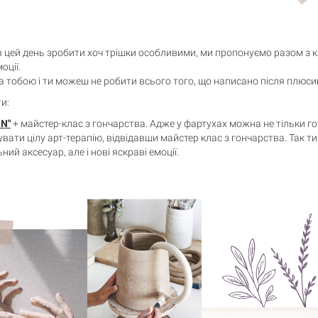
 в цей день зробити хоч трішки особливими, ми пропонуємо разом з
оції.
а тобою і ти можеш не робити всього того, що написано після плюсик
и:
N"
+ майстер-клас з гончарства. Адже у фартухах можна не тільки го
тувати цілу арт-терапію, відвідавши майстер клас з гончарства. Так 
ний аксесуар, але і нові яскраві емоції.