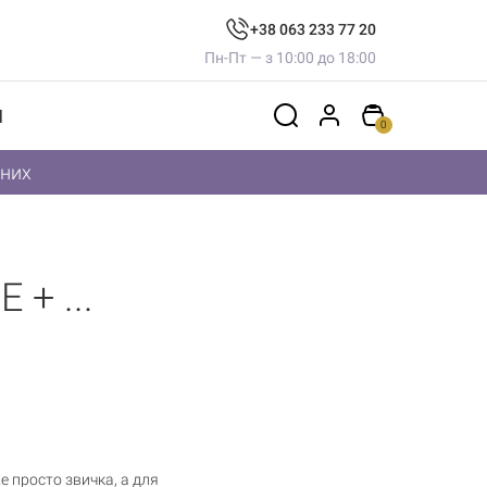
+38 063 233 77 20
Пн-Пт — з 10:00 до 18:00
И
0
дних
+ ...
же просто звичка, а для