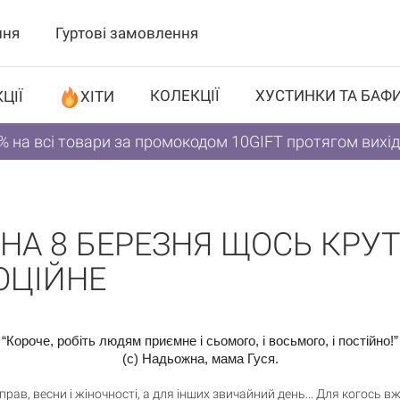
ння
Гуртові замовлення
КОЛЕКЦІЇ
ХУСТИНКИ ТА БАФ
ЦІЇ
ХІТИ
% на всі товари за промокодом 10GIFT протягом вихі
А 8 БЕРЕЗНЯ ЩОСЬ КРУТЕ 
ОЦІЙНЕ
“Короче, робіть людям приємне і сьомого, і восьмого, і постійно!”
(с) Надьожна, мама Гуся.
прав, весни і жіночності, а для інших звичайний день... Для когось в