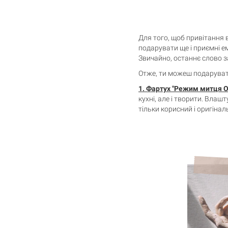
Для того, щоб привітання
подарувати ще і приємні ем
Звичайно, останнє слово з
Отже, ти можеш подаруват
1.
Фартух "Режим митця O
кухні, але і творити. Влаш
тільки корисний і оригіналь