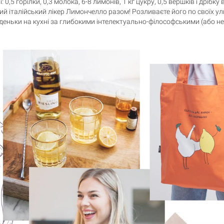
і: 0,5 горілки, 0,3 молока, 6-8 лимонів, 1 кг цукру, 0,5 вершків і дрібк
ний італійський лікер Лимончелло разом! Розливаєте його по своїх у
еньки на кухні за глибокими інтелектуально-філософськими (або не