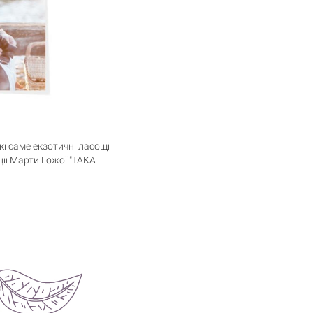
кі саме екзотичні ласощі
кції Марти Гожої "TAKA