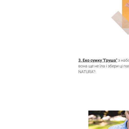
3.
Еко сумку "Груша"
з набо
вона ще не їла і збери ці п
NATURA"!