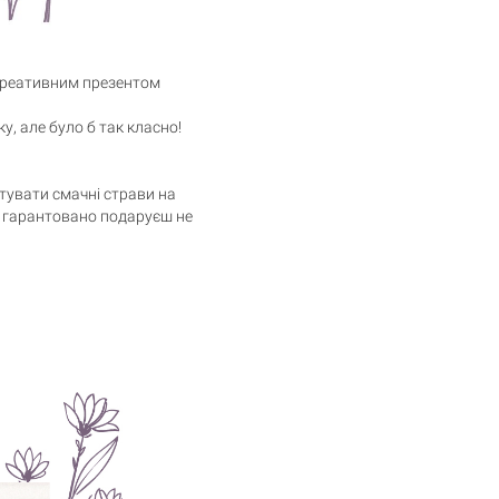
 креативним презентом
у, але було б так класно!
тувати смачні страви на
ти гарантовано подаруєш не