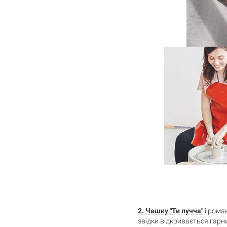
2.
Чашку "Ти лучча"
і рома
звідки відкривається гарни