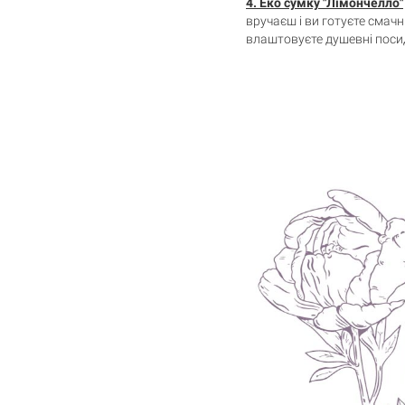
4.
Еко сумку "Лімончелло"
вручаєш і ви готуєте смач
влаштовуєте душевні посид