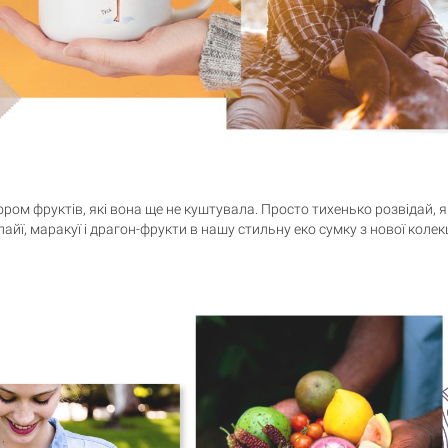
Кошик порожній
ром фруктів, які вона ще не куштувала. Просто тихенько розвідай, я
апайї, маракуї і драгон-фрукти в нашу стильну еко сумку з нової коле