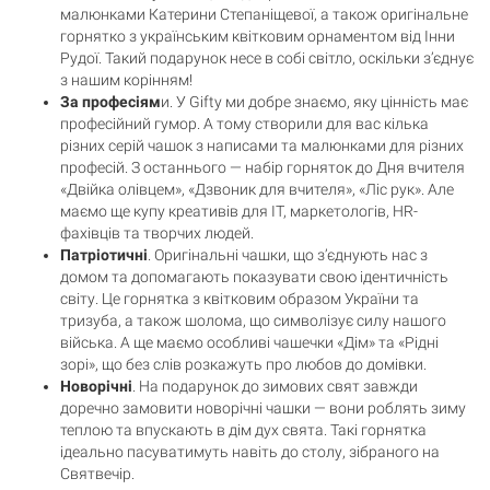
малюнками Катерини Степаніщевої, а також оригінальне
горнятко з українським квітковим орнаментом від Інни
Рудої. Такий подарунок несе в собі світло, оскільки з’єднує
з нашим корінням!
За професіям
и. У Gifty ми добре знаємо, яку цінність має
професійний гумор. А тому створили для вас кілька
Кошик
0 товари
різних серій чашок з написами та малюнками для різних
професій. З останнього — набір горняток до Дня вчителя
«Двійка олівцем», «Дзвоник для вчителя», «Ліс рук». Але
Кошик порожній
маємо ще купу креативів для IT, маркетологів, HR-
фахівців та творчих людей.
Патріотичні
. Оригінальні чашки, що з’єднують нас з
домом та допомагають показувати свою ідентичність
світу. Це горнятка з квітковим образом України та
тризуба, а також шолома, що символізує силу нашого
війська. А ще маємо особливі чашечки «Дім» та «Рідні
зорі», що без слів розкажуть про любов до домівки.
Новорічні
. На подарунок до зимових свят завжди
доречно замовити новорічні чашки — вони роблять зиму
теплою та впускають в дім дух свята. Такі горнятка
ідеально пасуватимуть навіть до столу, зібраного на
Святвечір.