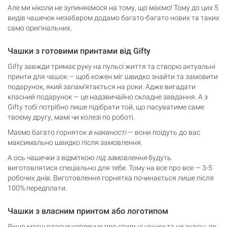
Але ми ніколи не зупиняємося на тому, що маємо! Тому до цих 5
видів чашечок незабаром додамо багато-багато нових та таких
само оригінальних.
Чашки з готовими принтами від Gifty
Gifty завжди тримає руку на пульсі життя та створю актуальні
принти для чашок — щоб кожен міг швидко знайти та замовити
подарунок, який запам’ятається на роки. Адже вигадати
класний подарунок — це надзвичайно складне завдання. А з
Gifty тобі потрібно лише підібрати той, що пасуватиме саме
твоєму другу, мамі чи колезі по роботі.
Маємо багато горняток
в наявності
— вони поїдуть до вас
максимально швидко після замовлення.
А ось чашечки з відміткою
під замовлення
будуть
виготовлятися спеціально для тебе. Тому на все про все — 3-5
робочих днів. Виготовлення горнятка починається лише після
100% передплати.
Чашки з власним принтом або логотипом
Якщо маєш власне уявлення про стильні чашки та не знаєш, як