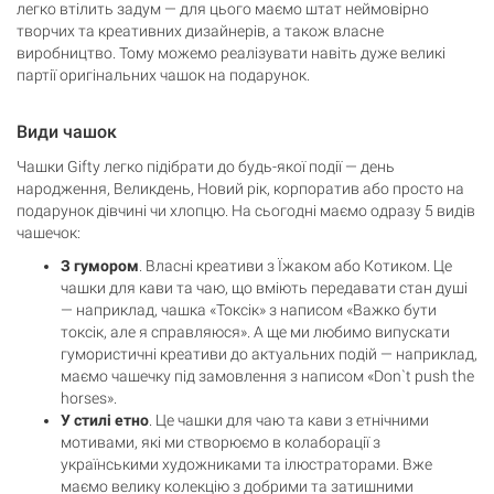
легко втілить задум — для цього маємо штат неймовірно
творчих та креативних дизайнерів, а також власне
виробництво. Тому можемо реалізувати навіть дуже великі
партії оригінальних чашок на подарунок.
Види чашок
Чашки Gifty легко підібрати до будь-якої події — день
народження, Великдень, Новий рік, корпоратив або просто на
подарунок дівчині чи хлопцю. На сьогодні маємо одразу 5 видів
чашечок:
З гумором
. Власні креативи з Їжаком або Котиком. Це
чашки для кави та чаю, що вміють передавати стан душі
— наприклад, чашка «Токсік» з написом «Важко бути
токсік, але я справляюся». А ще ми любимо випускати
гумористичні креативи до актуальних подій — наприклад,
маємо чашечку під замовлення з написом «Don`t push the
horses».
У стилі етно
. Це чашки для чаю та кави з етнічними
мотивами, які ми створюємо в колаборації з
українськими художниками та ілюстраторами. Вже
маємо велику колекцію з добрими та затишними