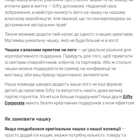
втілити ідею в життя — Gifty допоможе. Надсилай своє
зображення, а майстри нанесуть його на чашку на нашому
власному виробництві. Але зважай, що ти сам відповідаєш за
дотримання авторських прав!
Також можемо додати твій напис до одного з наших креативів.
Матимеш унікальну чашку, якої не буде більше ні в кого!
Чашки з власним принтом чи лого
— це ідеальне рішення для
корпоративного подарунка. Підійдуть для того, щоб привітати
зі святами співробітників, клієнтів та партнерів. Або ж стильні
чашки можна подарувати як сувенір на конференції чи
виставці, аби ваш бренд гарантовано запам’ятали.
Наша команда швидко додасть ваше лого чи інші фірмові
деталі до креативів Gifty та випустить навіть дуже велику
партію горняток. Хочеться більше подарунків? Наші друзі
Gifty
Corporate
мають безліч креативних подарунків з wow-ефектом!
Як замовити чашку
Якщо сподобалася оригінальна чашка з нашої колекції
—
просто додай її в кошик, вкажи потрібну кількість товару та