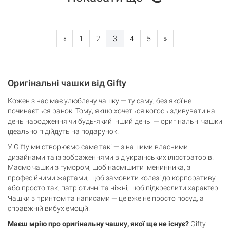
«
1
2
3
4
5
»
Оригінальні чашки від Gifty
Кожен з нас має улюблену чашку — ту саму, без якої не
починається ранок. Тому, якщо хочеться когось здивувати на
день народження чи будь-який інший день — оригінальні чашки
ідеально підійдуть на подарунок.
У Gifty ми створюємо саме такі — з нашими власними
дизайнами та із зображеннями від українських ілюстраторів.
Маємо чашки з гумором, щоб насмішити іменинника, з
професійними жартами, щоб замовити колезі до корпоративу
або просто так, патріотичні та ніжні, щоб підкреслити характер.
Чашки з принтом та написами — це вже не просто посуд, а
справжній вибух емоцій!
Маєш мрію про оригінальну чашку, якої ще не існує?
Gifty