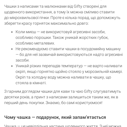
Чашки з написами та малюнками від Gifty створені для
щоденного використання, а тому їх можна сміливо ставити
до мікрохвильової пічки. Проте є кілька порад, що допоможуть
зберегти красу горняток максимально довго:
Коли миєш — не використовуй агресивні засоби,
особливо порошки. Також уникай жорстких губок,
особливо металевих.
Не рекомендуємо ставити чашки в посудомийну машину
— бо для неї зазвичай використовуються надто агресивні
засоби.
Уникай різких перепадів температур — не варто наливати
окріп, якщо горнятко щойно стояло у морозильній камері.
Окріп та холодну воду можна наливати в чашку, що
стояла в кімнаті.
З гарним доглядом чашки для кави та чаю Gifty слугуватимуть
десятки років, а принт з написами залишиться таким же, як в
перший день покупки. Знаємо, бо самі користуємося!
Чому чашка — подарунок, який запам’ятається
Чашка — це невіддільна частина щоденного життя. З неї можна