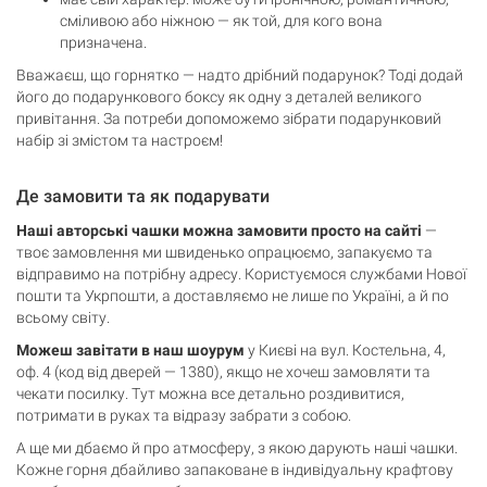
сміливою або ніжною — як той, для кого вона
призначена.
Вважаєш, що горнятко — надто дрібний подарунок? Тоді додай
його до подарункового боксу як одну з деталей великого
привітання. За потреби допоможемо зібрати подарунковий
набір зі змістом та настроєм!
Де замовити та як подарувати
Наші авторські чашки можна замовити просто на сайті
—
твоє замовлення ми швиденько опрацюємо, запакуємо та
відправимо на потрібну адресу. Користуємося службами Нової
пошти та Укрпошти, а доставляємо не лише по Україні, а й по
всьому світу.
Можеш завітати в наш шоурум
у Києві на вул. Костельна, 4,
оф. 4 (код від дверей — 1380), якщо не хочеш замовляти та
чекати посилку. Тут можна все детально роздивитися,
потримати в руках та відразу забрати з собою.
А ще ми дбаємо й про атмосферу, з якою дарують наші чашки.
Кожне горня дбайливо запаковане в індивідуальну крафтову