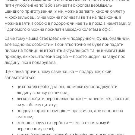
пити улюблені напої або заливати окропом вермішель
швидкого приготування. У ній можна запекти кекс чи омлет у
мікрохвильовці. З неї можна поливати квіти на підвіконні. Її
можна взяти з собою в подорож чи навіть в похід з наметами. З
її допомогою можна посилати меседжі колегам в офісі.
Саме тому чашка стає ідеальним подарунком: функціональним,
але водночас особистим. Горнятко точно не буде припадати
пилом на полиці, не втратить актуальності та не вимагатиме
приводу, як кришталевий сервіз — просто щодня нагадує про
людину, яка її подарувала.
Ще кілька причин, чому саме чашка — подарунок, який
запам’ятається:
це справді необхідна річ, що може супроводжувати
людину з ранку до вечора;
легко зробити персоналізованою — нанести ім’я, логотип
чи улюблену цитату;
поєднує користь і емоцію — практична, але наповнена
змістом;
створює відчуття турботи — тепла в прямому й
переносному сенсі;
має свій характер: може бути іронічною, романтичною,