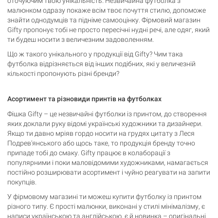
оточуючим твою унікальність. Незвичайна футболка з
Кошик порожній
малюнком одразу покаже всім твоє почуття стилю, допоможе
знайти однодумців та підніме самооцінку. Фірмовий магазин
Gifty пропонує тобі не просто пересічні нудні речі, але одяг, який
ти будеш носити з величезним задоволенням.
Що ж такого унікального у продукції від Gifty? Чим така
футболка відрізняється від інших подібних, які у величезній
кількості пропонують різні бренди?
Асортимент та різновиди принтів на футболках
Фішка Gifty – це незвичайні футболки із принтом, до створення
яких доклали руку відомі українські художники та дизайнери.
Якщо ти давно мріяв гордо носити на грудях цитату з Леся
Подрев'янського або щось таке, то продукція бренду точно
припаде тобі до смаку. Gifty працює в колаборації з
популярними і поки маловідомими художниками, намагається
постійно розширювати асортимент і чуйно реагувати на запити
покупців.
У фірмовому магазині ти можеш купити футболку із принтом
різного типу. Є прості малюнки, виконані у стилі мінімалізму, є
написи українською та англійською, є й новинка – оригінальні