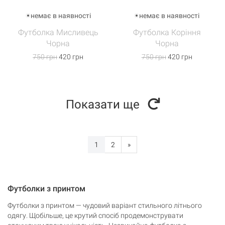
немає в наявності
немає в наявності
Футболка Мисливець
Футболка Коріння
Чорна
Чорна
750 грн
420 грн
750 грн
420 грн
Показати ще
1
2
»
Футболки з принтом
Кошик
0 товари
Футболки з принтом — чудовий варіант стильного літнього
одягу. Щобільше, це крутий спосіб продемонструвати