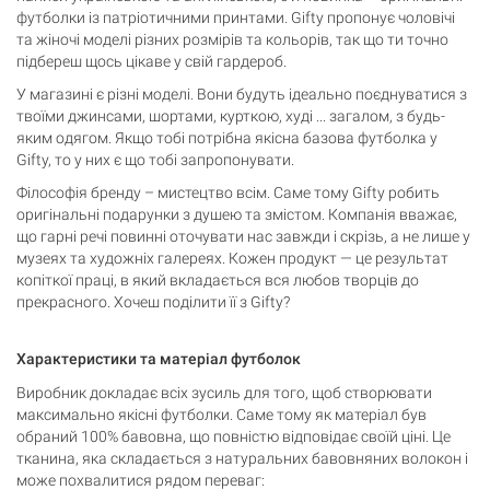
футболки із патріотичними принтами. Gifty пропонує чоловічі
та жіночі моделі різних розмірів та кольорів, так що ти точно
підбереш щось цікаве у свій гардероб.
У магазині є різні моделі. Вони будуть ідеально поєднуватися з
твоїми джинсами, шортами, курткою, худі ... загалом, з будь-
яким одягом. Якщо тобі потрібна якісна базова футболка у
Gifty, то у них є що тобі запропонувати.
Філософія бренду – мистецтво всім. Саме тому Gifty робить
оригінальні подарунки з душею та змістом. Компанія вважає,
що гарні речі повинні оточувати нас завжди і скрізь, а не лише у
музеях та художніх галереях. Кожен продукт — це результат
копіткої праці, в який вкладається вся любов творців до
прекрасного. Хочеш поділити її з Gifty?
Характеристики та матеріал футболок
Виробник докладає всіх зусиль для того, щоб створювати
максимально якісні футболки. Саме тому як матеріал був
обраний 100% бавовна, що повністю відповідає своїй ціні. Це
тканина, яка складається з натуральних бавовняних волокон і
може похвалитися рядом переваг: