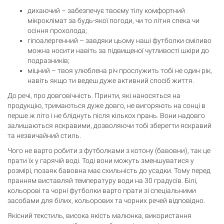
дихаючий – забезпечує твоєму тілу комфортний
мікроклімат за будь-якої погоди, чи то літня спека чи
осіння прохолода;
гіпоалергенний – завдяки цьому наші футболки сміливо
можна носити навіть за підвищеної чутливості шкіри до
подразників;
міцний – твоя улюблена річ прослужить тобі не один рік,
навіть якщо ти ведеш дуже активний спосіб життя.
До речі, про довговічність. Принти, які наносяться на
продукцію, тримаються дуже довго, не вигоряють на сонці в
перше ж літо і не бліднуть після кількох прань. Вони надовго
залишаються яскравими, дозволяючи тобі зберегти яскравий
та незвичайний стиль.
Чого не варто робити з футболками з котону (бавовни), так це
прати їх у гарячій воді. Тоді вони можуть зменшуватися у
розмірі, позаяк бавовна має схильність до усадки. Тому перед
пранням виставляй температуру води на 30 градусів. Білі,
кольорові та чорні футболки варто прати зі спеціальними
засобами для білих, кольорових та чорних речей відповідно.
Якісний текстиль, висока якість малюнка, використання