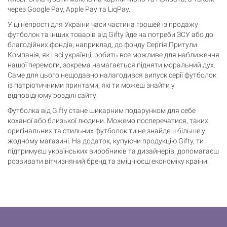
через Google Pay, Apple Pay та LiqPay.
У ці непрості для України часи частина грошей із продажу
футболок та інших товарів від Gifty йде на потреби ЗСУ або до
благодійних фондів, наприклад, до фонду Сергія Притули.
Компанія, як і всі українці, робить все можливе для наближення
нашої перемоги, зокрема намагається підняти моральний дух.
Саме для цього нещодавно налагодився випуск серії футболок
із патріотичними принтами, які ти можеш знайти у
відповідному розділі сайту.
Футболка від Gifty стане шикарним подарунком для себе
коханої або близької людини. Можемо посперечатися, таких
оригінальних та стильних футболок ти не знайдеш більше у
жодному магазині. На додаток, купуючи продукцію Gifty, ти
підтримуєш українських виробників та дизайнерів, допомагаєш
розвивати вітчизняний бренд та зміцнюєш економіку країни.