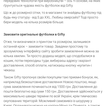
передових технологій при виробництві – ось ті основи, на яких
ґрунтується чудова якість футболок від Gifty.
Що ж до розмірної сітки, то в магазині ти знайдеш футболку під
будь-яку статуру - від S до XXL. Любиш оверсайз? Тоді просто
бери модель на кілька розмірів більше.
Замовити оригінальні футболки в Gifty
Отже, ти визначився з принтом та розміром, залишився
останній крок – замовити товар. Завдяки простому та
зрозумілому інтерфейсу сайту зробити замовлення можна за
кілька хвилин. Ти просто додаєш моделі, що сподобалися в
кошик, потім переходиш туди, вибираєш адресу і варіант
доставлення, спосіб оплати, натискаєш кнопку «купити» і
чекаєш.
Також Gifty пропонує своїм покупцям такі приємні бонуси, як,
наприклад безкоштовне доставлення Новою поштою, якщо
сума замовлення починається від 1500 грн. Доставлення до
пошти безплатно від суми 150 грн. Доставлення здійснюється у
максимально швидкі терміни по всій Україні, крім тимчасово
окупованих територій. Можливий самовивіз із шоуруму у
Києві. Оплачувати можна на картки Моно та Привата, а також