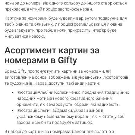
номера до номера, від одного кольору до іншого створюється
прекрасне, а чіткий процес заспокоює нерви.
Картина за номерами буде чудовим варіантом подарунка для
твоїх рідних та близьких. У процесі розмальовки ця людина
буде згадувати про тебе, а коли прикрасить інтер’єр буде
милуватися красою.
Асортимент картин за
номерами в Gifty
Бренд Gifty пропонує купити картини за номерами, які
виготовлені на основі зображень від українських ілюстраторів
та художників. Наразі доступні такі види картин:
Ілюстрації Альбіни Колесніченко: поєднання традиційних
народних мотивів і нового креативного бачення;
орнаменти, які зачаровують, образи, які надихають.
Ілюстрації Ольги Гайдамаки: образи жінок в
українському національному вбранні, які містять у собі
заховані сенси та подарують затишок.
В наборі до картини за номерами: бавовняне полотно з