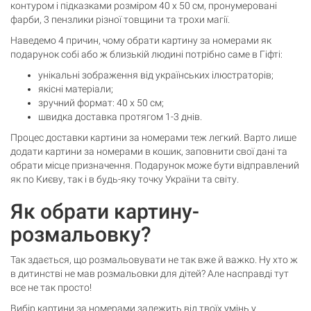
контуром і підказками розміром 40 х 50 см, пронумеровані
фарби, 3 пензлики різної товщини та трохи магії.
Наведемо 4 причин, чому обрати картину за номерами як
подарунок собі або ж близькій людині потрібно саме в Гіфті:
унікальні зображення від українських ілюстраторів;
якісні матеріали;
зручний формат: 40 х 50 см;
швидка доставка протягом 1-3 днів.
Процес доставки картини за номерами теж легкий. Варто лише
додати картини за номерами в кошик, заповнити свої дані та
обрати місце призначення. Подарунок може бути відправлений
як по Києву, так і в будь-яку точку України та світу.
Як обрати картину-
розмальовку?
Так здається, що розмальовувати не так вже й важко. Ну хто ж
в дитинстві не мав розмальовки для дітей? Але насправді тут
все не так просто!
Вибір картини за номерами залежить від твоїх умінь у