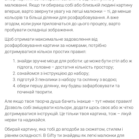
малюванні. Якщо ти обираєш собі або близькій людині картину
вперше, варто звернути увагу на легші малюнки – ті, де менше
кольорів та більші ділянки для розфарбовування. А вже
згодом, коли руки приловчаться до цього процесу, варто
пробувати складніші зображення.
Щоб отримати максимальне задоволення від
розфарбовування картини за номерами, потрібно
дотримуватися кількох простих правил:
знайди зручне місце для роботи: це може бути стіл або ж
підлога, головне – достатня кількість простору;
ознайомся з інструкцією до набору;
підготуй 3 пензлики з набору та склянку з водою;
обери першу ділянку, яку будеш зафарбовувати та
починай творити.
Але якщо твоя творча душа бачить інакше – тут немає правил!
Дозволь собі змішувати кольори, додати щось своє або ж чітко
дотримуватися інструкцій. Це тільки твоя картина, тож – лікуй
нерви та надихайся.
Обирай картину, яка тобі до вподоби за сюжетом, стилем і
рівнем складності. В Gifty ти знайдеш як легкі малюнки для