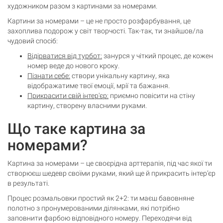
Кошик
художником разом з картинами за номерами.
0 товари
Картини за номерами – це не просто розфарбування, це
захоплива подорож у світ творчості. Так-так, ти знайшов/ла
Кошик порожній
чудовий спосіб:
Відірватися від турбот:
занурся у чіткий процес, де кожен
номер веде до нового кроку.
Пізнати себе:
створи унікальну картину, яка
відображатиме твої емоції, мрії та бажання.
Прикрасити свій інтер'єр:
приємно повісити на стіну
картину, створену власними руками.
Що таке картина за
номерами?
Картина за номерами – це своєрідна арттерапія, під час якої ти
створюєш шедевр своїми руками, який ще й прикрасить інтер’єр
в результаті.
Процес розмальовки простий як 2+2: ти маєш бавовняне
полотно з пронумерованими ділянками, які потрібно
заповнити фарбою відповідного номеру. Переходячи від