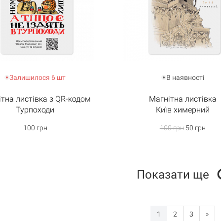
Залишилося 6 шт
В наявності
тна листівка з QR-кодом
Магнітна листівка
Турпоходи
Київ химерний
100 грн
100 грн
50 грн
Показати ще
1
2
3
»