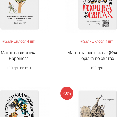
Кошик порожній
Залишилося 4 шт
Залишилося 4 шт
Магнітна листівка
Магнітна листівка з QR-
Happiness
Горілка по святах
100 грн
65 грн
100 грн
-50%