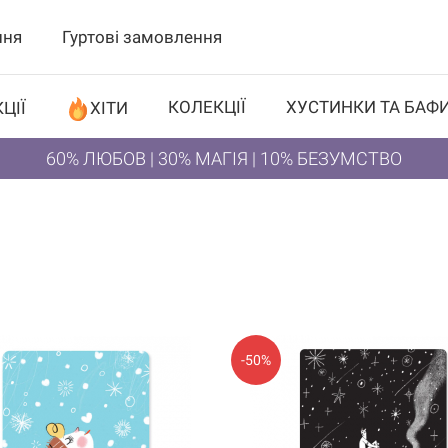
ння
Гуртові замовлення
КОЛЕКЦІЇ
ХУСТИНКИ ТА БАФ
ЦІЇ
ХІТИ
60% ЛЮБОВ | 30% МАГІЯ | 10% БЕЗУМСТВО
И
-50%