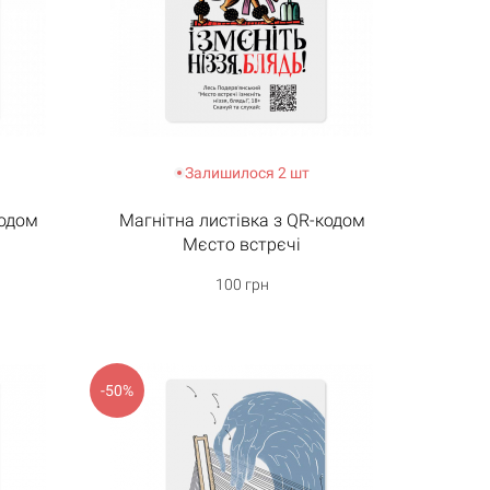
Залишилося 2 шт
кодом
Магнітна листівка з QR-кодом
Мєсто встрєчі
100 грн
-50%