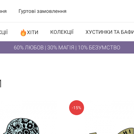
ння
Гуртові замовлення
КОЛЕКЦІЇ
ХУСТИНКИ ТА БАФ
ЦІЇ
ХІТИ
60% ЛЮБОВ | 30% МАГІЯ | 10% БЕЗУМСТВО
И
-15%