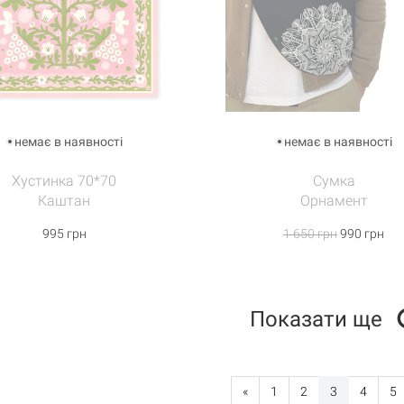
немає в наявності
немає в наявності
Хустинка 70*70
Сумка
Каштан
Орнамент
995 грн
1 650 грн
990 грн
Показати ще
«
1
2
3
4
5