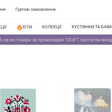
ння
Гуртові замовлення
КОЛЕКЦІЇ
ХУСТИНКИ ТА БАФ
ЦІЇ
ХІТИ
% на всі товари за промокодом 10GIFT протягом вихі