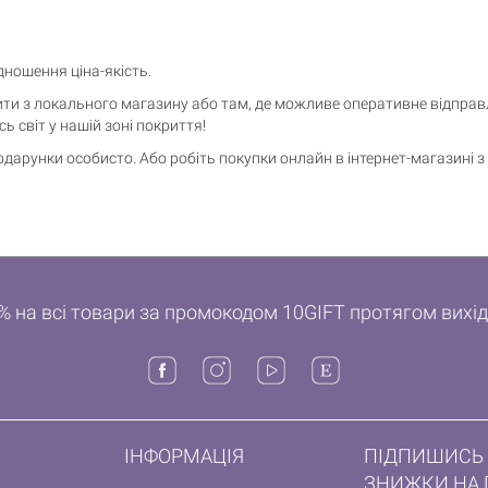
дношення ціна-якість.
ти з локального магазину або там, де можливе оперативне відправл
сь світ у нашій зоні покриття!
 подарунки особисто. Або робіть покупки онлайн в інтернет-магазин
% на всі товари за промокодом 10GIFT протягом вихі
ІНФОРМАЦІЯ
ПІДПИШИСЬ 
ЗНИЖКИ НА 