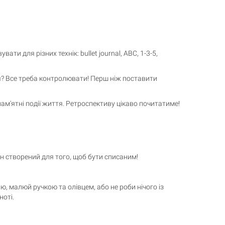
ти для різних технік: bullet journal, ABC, 1-3-5,
ння? Все треба контролювати! Перш ніж поставити
 пам'ятні події життя. Ретроспективу цікаво почитатиме!
Він створений для того, щоб бути списаним!
, малюй ручкою та олівцем, або не роби нічого із
ноті.