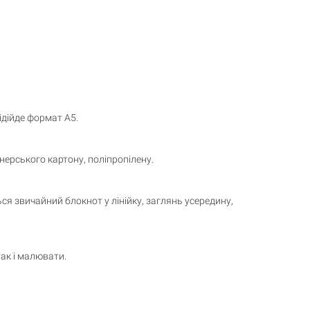
ідійде формат А5.
йнерського картону, поліпропілену.
я звичайний блокнот у лінійку, заглянь усередину,
ак і малювати.