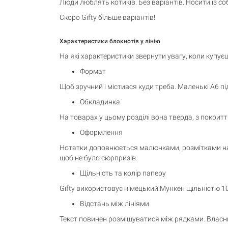
Люди люблять котиків. Без варіантів. Носити із 
Скоро Gifty більше варіантів!
Характеристики блокнотів у лінію
На які характеристики звернути увагу, коли купуєш
Формат
Щоб зручний і містився куди треба. Маленькі А6 пі
Обкладинка
На товарах у цьому розділі вона тверда, з покритт
Оформлення
Нотатки доповнюється малюнками, розмітками на м
щоб не було сюрпризів.
Щільність та колір паперу
Gifty використовує німецький Мункен щільністю 10
Відстань між лініями
Текст повинен розміщуватися між рядками. Власни