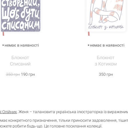
немає в наявності
немає в наявності
Блокнот
Блокнот
Списаний
з Котиком
350 грн
190 грн
350 грн
і Олійник
. Женя – талановита українська ілюстраторка із виражени
Кошик порожній
немає конкретного призначення, тільки приносити задоволення, тішит
можете робити будь-що. Це головне посилання колекції.