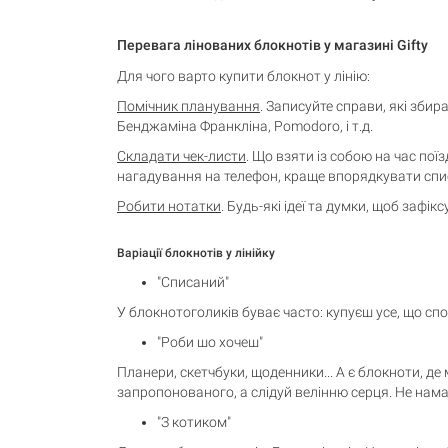
Перевага лінованих блокнотів у магазині Gifty
Для чого варто купити блокнот у лінію:
Помічник планування
. Записуйте справи, які збира
Бенджаміна Франкліна, Pomodoro, і т.д.
Складати чек-листи
. Що взяти із собою на час по
нагадування на телефон, краще впорядкувати спис
Робити нотатки
. Будь-які ідеї та думки, щоб зафі
Варіації блокнотів у лінійку
"Списаний"
У блокнотоголиків буває часто: купуєш усе, що спо
"Роби шо хочеш"
Планери, скетчбуки, щоденники... А є блокноти, д
запропонованого, а слідуй велінню серця. Не нама
"З котиком"