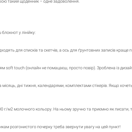
собою такий щоденник – одне задоволення.
 блокнот у лінійку:
дходять для списків та скетчів, а ось для ґрунтовних записів краще п
ям soft touch (онлайн не помацаєш, просто повір). Зроблена із диза
ісяць, дні тижня, календарями, комплектами стікерів. Якщо хочетьс
0 г/м2 молочного кольору. На ньому зручно та приємно як писати, т
кам розгонистого почерку треба звернути увагу на цей пункт!