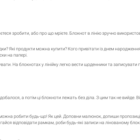
єтеся зробити, або про що мрієте. Блокнот в лінію зручно використовува
їздки? Які продукти можна купити? Кого привітати із днем ​​народже
ки на папері.
ксувати. На блокнотах у лінійку легко вести щоденники та записувати
добалося, а потім ці блокноти лежать без діла. З цим так не вийде. 
е можна робити будь-що! Як цей. Доповни малюнок, допиши пропозицію
гайся відповідати рамкам, роби будь-які записи на лінованому блок