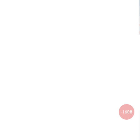
-160₴