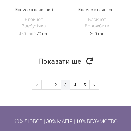
немає в наявності
немає в наявності
Блокнот
Блокнот
Заєбусічка
Ворожбити
450 грн
270 грн
390 грн
Показати ще
«
1
2
3
4
5
»
60% ЛЮБОВ | 30% МАГІЯ | 10% БЕЗУМСТВО