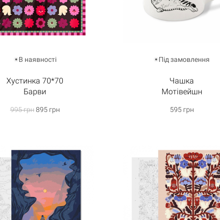
В наявності
Під замовлення
Хустинка 70*70
Чашка
Барви
Мотівейшн
995 грн
895 грн
595 грн