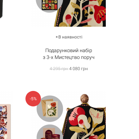
В наявності
Подарунковий набір
з 3-х Мистецтво поруч
4 295 грн
4 080 грн
-5%