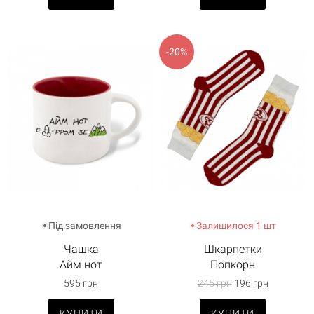
-20%
Під замовлення
Залишилося 1 шт
Чашка
Шкарпетки
Айм нот
Попкорн
595 грн
245 грн
196 грн
КУПИТИ
КУПИТИ