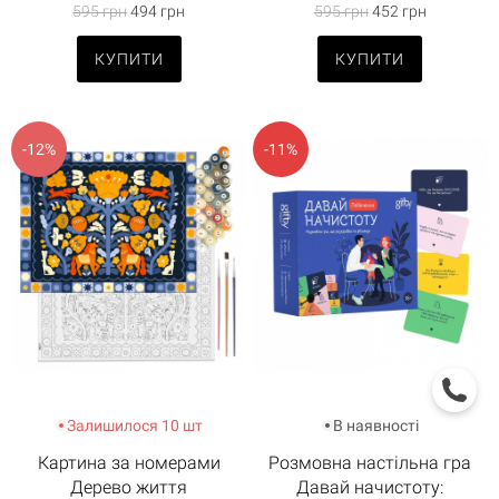
595 грн
494 грн
595 грн
452 грн
КУПИТИ
КУПИТИ
-12%
-11%
Залишилося 10 шт
В наявності
Картина за номерами
Розмовна настільна гра
Дерево життя
Давай начистоту: