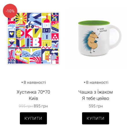
-10%
В наявності
В наявності
Хустинка 70*70
Чашка з Їжаком
Київ
Я тебе цейво
995 грн
895 грн
595 грн
Кошик
0 товари
КУПИТИ
КУПИТИ