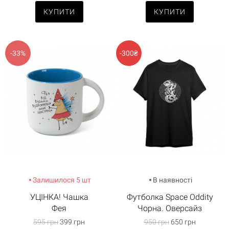
КУПИТИ
КУПИТИ
-33%
-300₴
Залишилося 5 шт
В наявності
УЦІНКА! Чашка
Футболка Space Oddity
Фея
Чорна. Оверсайз
595 грн
399 грн
950 грн
650 грн