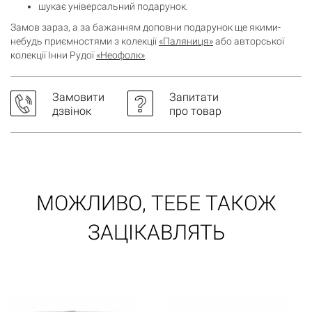
шукає універсальний подарунок.
Замов зараз, а за бажанням доповни подарунок ще якими-
Кошик порожній
небудь приємностями з колекції
«Паляниця»
або авторської
колекції Інни Рудої
«Неофолк»
.
Замовити
Запитати
дзвінок
про товар
МОЖЛИВО, ТЕБЕ ТАКОЖ
ЗАЦІКАВЛЯТЬ