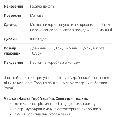
Нанесення
Гаряча деколь
Поверхня
Матова
Догляд
Можна використовувати в мікрохвильовій печі,
не рекомендовано мити в посудомийній машині
Дизайн
Інна Руда
Розмір
Довжина – 11,8 см, ширина – 8,5 см, висота –
упаковки
10,5 см
Пакування
Картонна коробка з віконцем
Жовто-блакитний тризуб то найбільш "українське" поєднання
ліній та кольорів. Тому ця чашка — у саме серденько, бо така
"своя".
Чашка «Чашка Герб України. Синя» для тих, хто:
хоче мати патріотичні речі в щоденному вжитку;
підтримує українських ілюстраторів та виробників;
Кошик
любить оригінальні оформлення;
0 товари