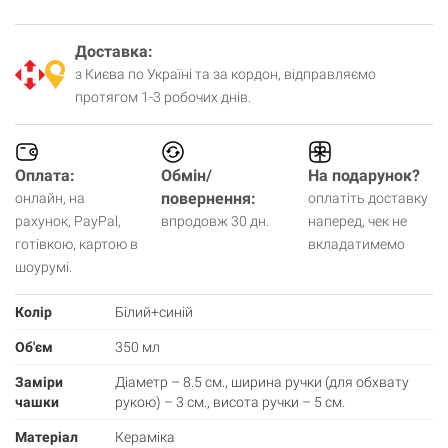
Доставка:
з Києва по Україні та за кордон, відправляємо
протягом 1-3 робочих днів.
Оплата:
Обмін/
На подарунок?
повернення:
онлайн, на
оплатіть доставку
рахунок, PayPal,
впродовж 30 дн.
наперед, чек не
готівкою, картою в
вкладатимемо
шоурумі.
Колір
Білий+синій
Об'єм
350 мл
Заміри
Діаметр – 8.5 см., ширина ручки (для обхвату
чашки
рукою) – 3 см., висота ручки – 5 см.
Матеріал
Кераміка