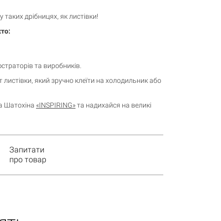
у таких дрібницях, як листівки!
хто:
юстраторів та виробників.
 листівки, який зручно клеїти на холодильник або
а Шатохіна
«INSPIRING»
та надихайся на великі
Запитати
про товар