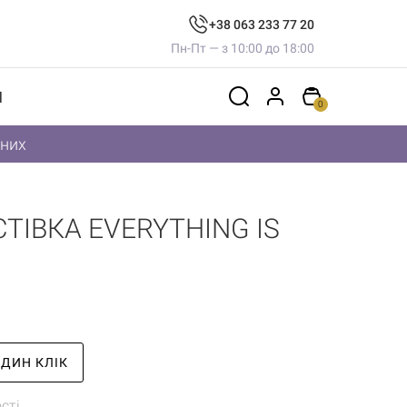
+38 063 233 77 20
Пн-Пт — з 10:00 до 18:00
И
0
дних
ТІВКА EVERYTHING IS
ОДИН КЛІК
сті