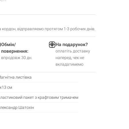
за кордон, відправляємо протягом 1-3 робочих днів.
Обмін/
На подарунок?
повернення:
оплатіть доставку
впродовж 30 дн.
наперед, чек не
вкладатимемо
агнітна листівка
х13 см
ластиковий пакет з крафтовим тримачем
лександр Шатохін