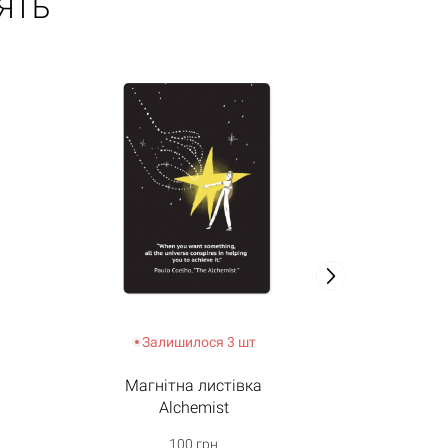
ЯТЬ
-50%
Залишилося 3 шт
Магнітна листівка
Магн
Alchemist
100 грн
10