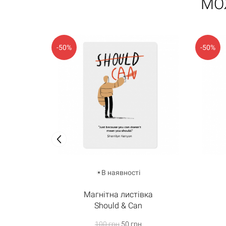
МО
-50%
-50%
В наявності
Магнітна листівка
Should & Can
100 грн
50 грн