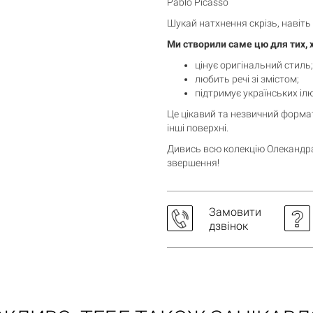
Pablo Picasso
Шукай натхнення скрізь, навіть 
Ми створили саме цю для тих, 
цінує оригінальний стиль;
любить речі зі змістом;
підтримує українських іл
Це цікавий та незвичний формат
інші поверхні.
Дивись всю колекцію Олекандр
звершення!
Замовити
дзвінок
Кошик порожній