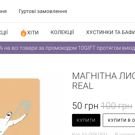
ння
Гуртові замовлення
КОЛЕКЦІЇ
ХУСТИНКИ ТА БАФ
ЦІЇ
ХІТИ
% на всі товари за промокодом 10GIFT протягом вихі
МАГНІТНА ЛИС
REAL
50
грн
100 грн
КУПИТИ
КУПИТИ В 
Код
AA-0081931
В наявно