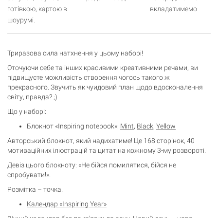
готівкою, картою в
вкладатимемо
шоурумі.
Триразова сила натхнення у цьому наборі!
Оточуючи себе та інших красивими креативними речами, ви
підвищуєте можливість створення чогось такого ж
прекрасного. Звучить як чуидовий план щодо вдосконалення
світу, правда? ;)
Кошик
Що у наборі:
0 товари
Блокнот «Inspiring notebook»:
Mint
,
Black
,
Yellow
Авторський блокнот, який надихатиме! Це 168 сторінок, 40
Кошик порожній
мотиваційних ілюстрацій та цитат на кожному 3-му розвороті.
Девіз цього блокноту: «Не бійся помилятися, бійся не
спробувати!».
Розмітка – точка.
Календар «Inspiring Year»