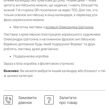
Вічний календар без прив'язки до року. Новий день – нова
цитата англійською мовою, що надихає. І навіть більше! На
кожній 7-й сторінці QR-посилання на відео TED. Для тих, хто
тільки освоює англійську в кінці календаря, є переклад усіх
фраз українською мовою
Магнітна листівка з
колекції Олександра Шатохіна
Листівка з креативною ілюстрацією українського художника
Олександра Шатохіна з натхненною фразою англійською.
Відмінно доповнює будь-який подарунок! Формат та друк
роблять листівку дуже довговічно.
Подарункова коробка
Зараз є біла коробка з фіолетовою стрічкою.
Важливо:
Ви можете вибрати інший календар або блокнот з тієї
ж цінової категорії.
Замовити
Запитати
дзвінок
про товар