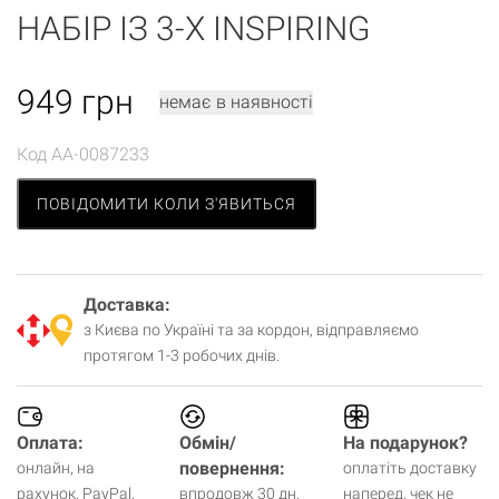
НАБІР ІЗ 3-Х INSPIRING
949
грн
немає в наявності
Код
AA-0087233
ПОВІДОМИТИ КОЛИ З'ЯВИТЬСЯ
Доставка:
з Києва по Україні та за кордон, відправляємо
протягом 1-3 робочих днів.
Оплата:
Обмін/
На подарунок?
повернення:
онлайн, на
оплатіть доставку
рахунок, PayPal,
впродовж 30 дн.
наперед, чек не